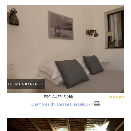
DE
82 €
À
87 €
/ NUIT
ESCLAUZELS (46)
Chambres d'Hôtes Le Plassalou
- 4