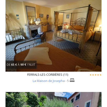
DE
65 €
À
90 €
/ NUIT
FERRALS-LES-CORBIÈRES (11)
La Maison de Josepha
- 5