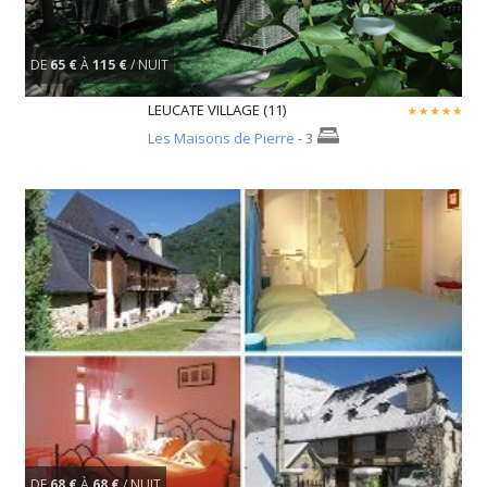
DE
65 €
À
115 €
/ NUIT
LEUCATE VILLAGE (11)
Les Maisons de Pierre
- 3
DE
68 €
À
68 €
/ NUIT