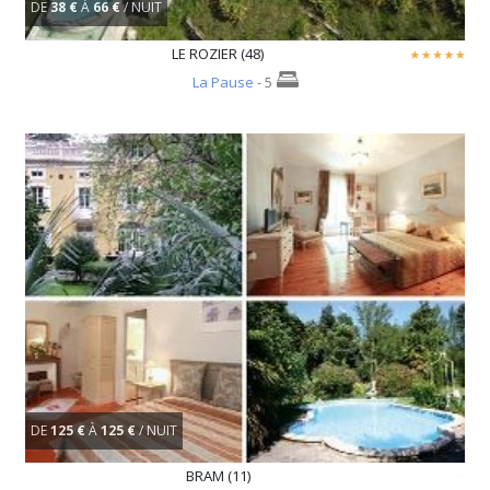
DE
38 €
À
66 €
/ NUIT
LE ROZIER (48)
La Pause
- 5
DE
125 €
À
125 €
/ NUIT
BRAM (11)