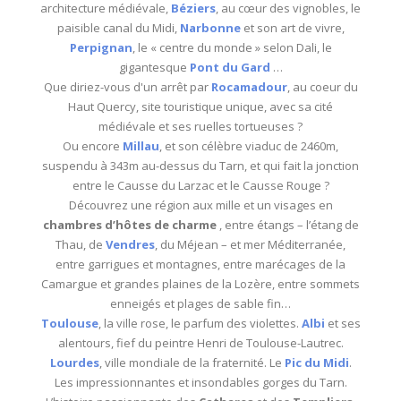
architecture médiévale,
Béziers
, au cœur des vignobles, le
paisible canal du Midi,
Narbonne
et son art de vivre,
Perpignan
, le « centre du monde » selon Dali, le
gigantesque
Pont du Gard
…
Que diriez-vous d'un arrêt par
Rocamadour
, au coeur du
Haut Quercy, site touristique unique, avec sa cité
médiévale et ses ruelles tortueuses ?
Ou encore
Millau
, et son célèbre viaduc de 2460m,
suspendu à 343m au-dessus du Tarn, et qui fait la jonction
entre le Causse du Larzac et le Causse Rouge ?
Découvrez une région aux mille et un visages en
chambres d’hôtes de charme
, entre étangs – l’étang de
Thau, de
Vendres
, du Méjean – et mer Méditerranée,
entre garrigues et montagnes, entre marécages de la
Camargue et grandes plaines de la Lozère, entre sommets
enneigés et plages de sable fin…
Toulouse
, la ville rose, le parfum des violettes.
Albi
et ses
alentours, fief du peintre Henri de Toulouse-Lautrec.
Lourdes
, ville mondiale de la fraternité. Le
Pic du Midi
.
Les impressionnantes et insondables gorges du Tarn.