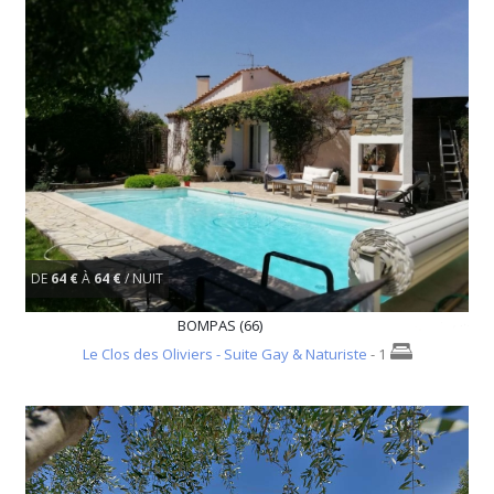
DE
64 €
À
64 €
/ NUIT
BOMPAS (66)
Le Clos des Oliviers - Suite Gay & Naturiste
- 1