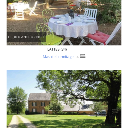
DE
70 €
À
100 €
/ NUIT
LATTES (34)
Mas de l'ermitage
- 4