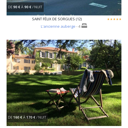
DE
90 €
À
90 €
/ NUIT
SAINT FÉLIX DE SORGUES (12)
L'ancienne auberge
- 4
DE
160 €
À
170 €
/ NUIT