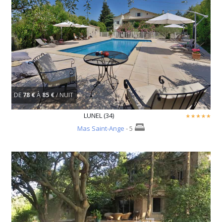
DE
78 €
À
85 €
/ NUIT
LUNEL (34)
Mas Saint-Ange
- 5