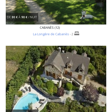
DE
80 €
À
90 €
/ NUIT
CABANÈS (12)
La Longère de Cabanès
- 2