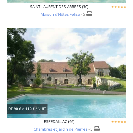
SAINT-LAURENT-DES-ARBRES (30)
Maison d'Hôtes Felisa
- 5
DE
90 €
À
110 €
/ NUIT
ESPEDAILLAC (46)
Chambres et Jardin de Pierres
- 5