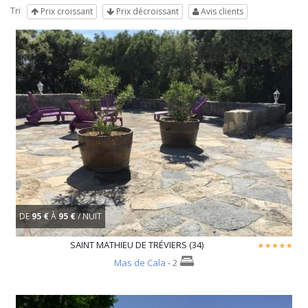
Tri
Prix croissant
Prix décroissant
Avis clients
DE
95 €
À
95 €
/ NUIT
SAINT MATHIEU DE TRÉVIERS (34)
Mas de Cala
- 2