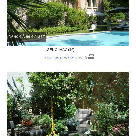
DE
90 €
À
90 €
/ NUIT
GÉNOLHAC (30)
Le Temps des Cerises
- 5