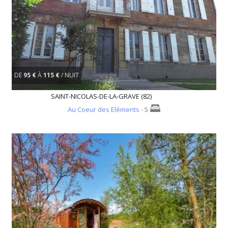
DE
95 €
À
115 €
/ NUIT
SAINT-NICOLAS-DE-LA-GRAVE (82)
Au Coeur des Eléments
- 5