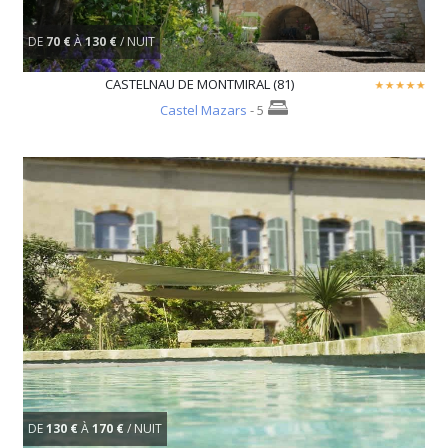
DE
70 €
À
130 €
/ NUIT
CASTELNAU DE MONTMIRAL (81)
Castel Mazars
- 5
DE
130 €
À
170 €
/ NUIT