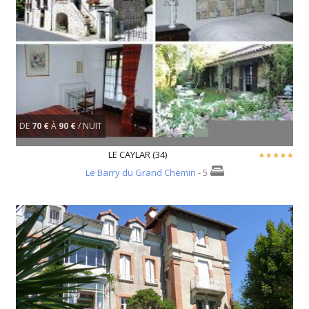
DE
70 €
À
90 €
/ NUIT
LE CAYLAR (34)
Le Barry du Grand Chemin
- 5