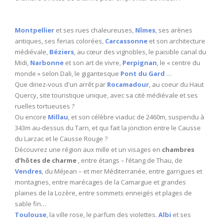
Montpellier
et ses rues chaleureuses,
Nîmes
, ses arènes
antiques, ses ferias colorées,
Carcassonne
et son architecture
médiévale,
Béziers
, au cœur des vignobles, le paisible canal du
Midi,
Narbonne
et son art de vivre,
Perpignan
, le « centre du
monde » selon Dali, le gigantesque
Pont du Gard
…
Que diriez-vous d'un arrêt par
Rocamadour
, au coeur du Haut
Quercy, site touristique unique, avec sa cité médiévale et ses
ruelles tortueuses ?
Ou encore
Millau
, et son célèbre viaduc de 2460m, suspendu à
343m au-dessus du Tarn, et qui fait la jonction entre le Causse
du Larzac et le Causse Rouge ?
Découvrez une région aux mille et un visages en
chambres
d’hôtes de charme
, entre étangs – l’étang de Thau, de
Vendres
, du Méjean – et mer Méditerranée, entre garrigues et
montagnes, entre marécages de la Camargue et grandes
plaines de la Lozère, entre sommets enneigés et plages de
sable fin…
Toulouse
, la ville rose, le parfum des violettes.
Albi
et ses