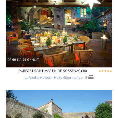
DE
60 €
À
99 €
/ NUIT
DURFORT SAINT-MARTIN-DE-SOSSENAC (30)
La Vieille Maison - Halte Gourmande
- 3