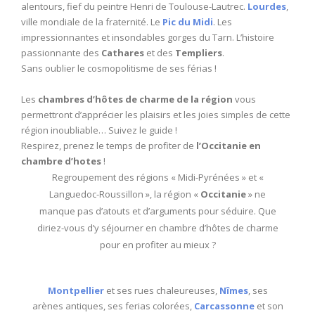
alentours, fief du peintre Henri de Toulouse-Lautrec.
Lourdes
,
ville mondiale de la fraternité. Le
Pic du Midi
. Les
impressionnantes et insondables gorges du Tarn. L’histoire
passionnante des
Cathares
et des
Templiers
.
Sans oublier le cosmopolitisme de ses férias !
Les
chambres d’hôtes de charme de la région
vous
permettront d’apprécier les plaisirs et les joies simples de cette
région inoubliable… Suivez le guide !
Respirez, prenez le temps de profiter de
l’Occitanie en
chambre d’hotes
!
Regroupement des régions « Midi-Pyrénées » et «
Languedoc-Roussillon », la région «
Occitanie
» ne
manque pas d’atouts et d’arguments pour séduire. Que
diriez-vous d’y séjourner en chambre d’hôtes de charme
pour en profiter au mieux ?
Montpellier
et ses rues chaleureuses,
Nîmes
, ses
arènes antiques, ses ferias colorées,
Carcassonne
et son