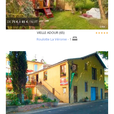
DE
75 €
À
85 €
/ NUIT
VIELLE ADOUR (65)
Roulotte La Véronie
- 1