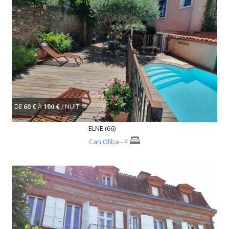
DE
60 €
À
100 €
/ NUIT
ELNE (66)
Can Oliba
- 4