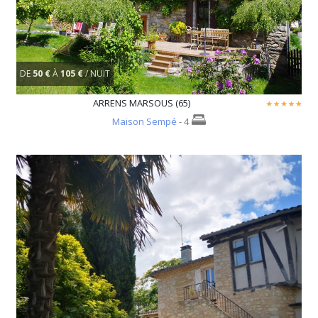
DE
50 €
À
105 €
/ NUIT
ARRENS MARSOUS (65)
Maison Sempé
- 4