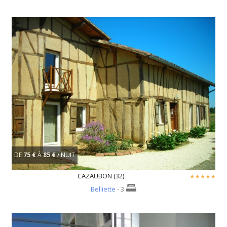
DE
75 €
À
85 €
/ NUIT
CAZAUBON (32)
Belliette
- 3