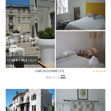
DE
80 €
À
85 €
/ NUIT
CARCASSONNE (11)
Bloc G
- 5