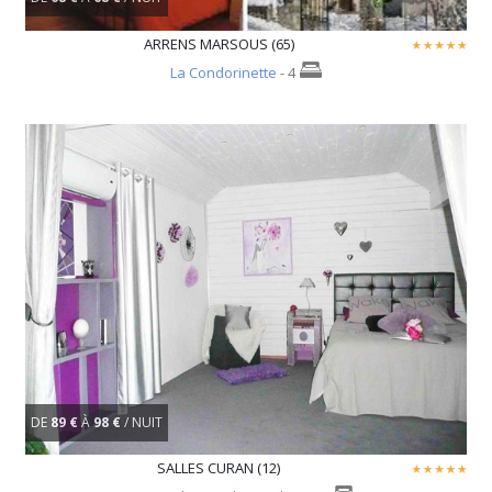
ARRENS MARSOUS (65)
La Condorinette
- 4
DE
89 €
À
98 €
/ NUIT
SALLES CURAN (12)