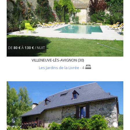
DE
80 €
À
130 €
/ NUIT
VILLENEUVE-LÈS-AVIGNON (30)
Les Jardins de la Livrée
- 4