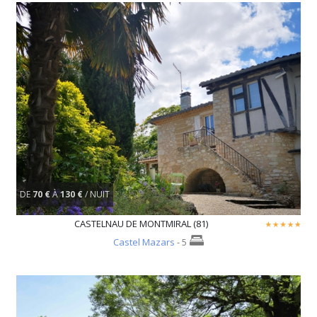
DE
70 €
À
130 €
/ NUIT
CASTELNAU DE MONTMIRAL (81)
Castel Mazars
- 5