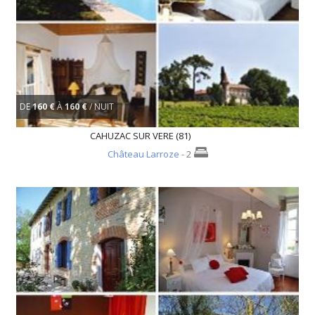
DE
160 €
À
160 €
/ NUIT
CAHUZAC SUR VERE (81)
Château Larroze
- 2