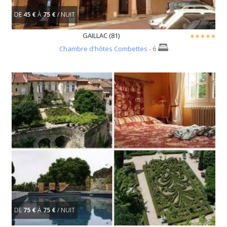
DE
45 €
À
75 €
/ NUIT
GAILLAC (81)
Chambre d'hôtes Combettes
- 6
DE
75 €
À
75 €
/ NUIT