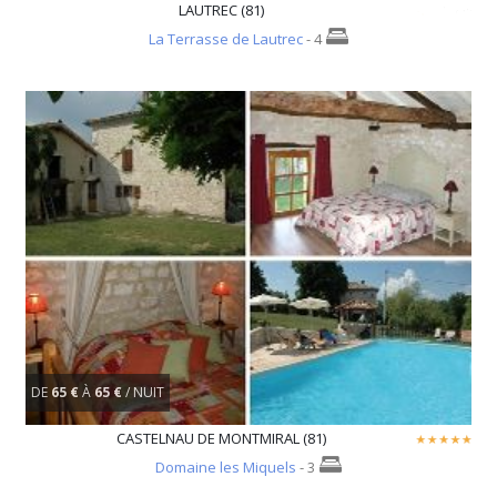
LAUTREC (81)
La Terrasse de Lautrec
- 4
DE
65 €
À
65 €
/ NUIT
CASTELNAU DE MONTMIRAL (81)
Domaine les Miquels
- 3