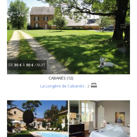
DE
80 €
À
90 €
/ NUIT
CABANÈS (12)
La Longère de Cabanès
- 2