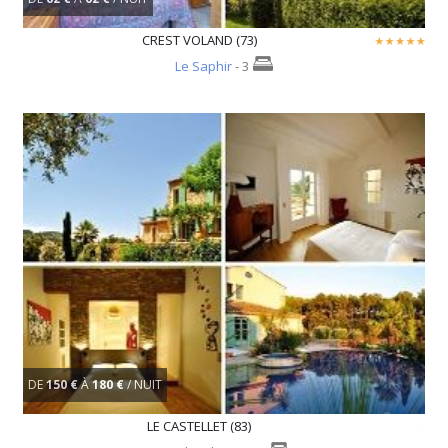
CREST VOLAND (73)
Le Saphir
- 3
DE
150 €
À
180 €
/ NUIT
LE CASTELLET (83)