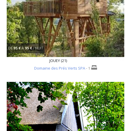
DE
95 €
À
95 €
/ NUIT
JOUEY (21)
Domaine des Prés Verts SPA
- 1