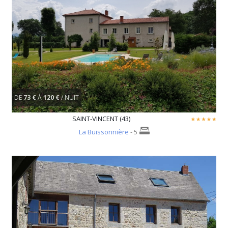
DE
73 €
À
120 €
/ NUIT
SAINT-VINCENT (43)
La Buissonnière
- 5