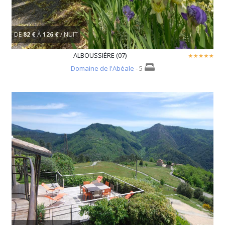
DE
82 €
À
126 €
/ NUIT
ALBOUSSIÈRE (07)
Domaine de l'Abéale
- 5