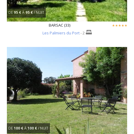
DE
95 €
À
95 €
/ NUIT
BARSAC (33)
Les Palmiers du Port
- 2
DE
100 €
À
100 €
/ NUIT