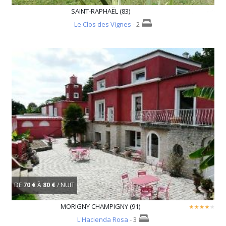
SAINT-RAPHAËL (83)
Le Clos des Vignes
- 2
DE
70 €
À
80 €
/ NUIT
MORIGNY CHAMPIGNY (91)
L'Hacienda Rosa
- 3