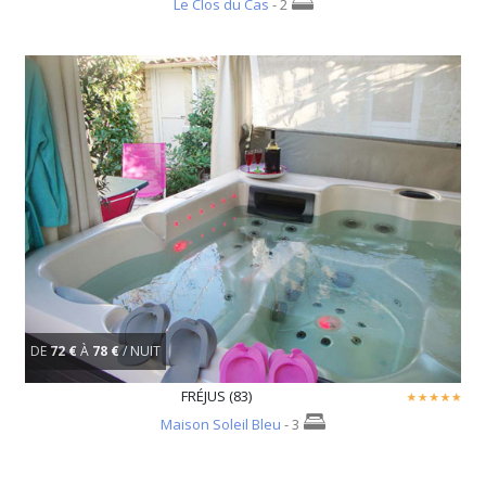
Le Clos du Cas
- 2
DE
72 €
À
78 €
/ NUIT
FRÉJUS (83)
Maison Soleil Bleu
- 3