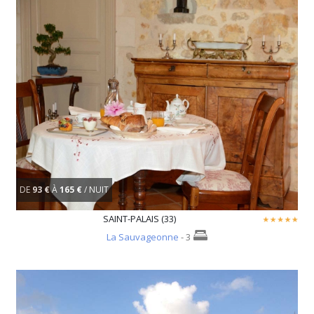
DE
93 €
À
165 €
/ NUIT
SAINT-PALAIS (33)
La Sauvageonne
- 3