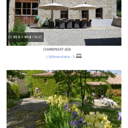
DE
65 €
À
90 €
/ NUIT
CHARENSAT (63)
L'élémentaire
- 5