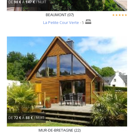
DE
98 €
À
147 €
/ NUIT
BEAUMONT (07)
La Petite Cour Verte
- 5
DE
72 €
À
88 €
/ NUIT
MUR-DE-BRETAGNE (22)