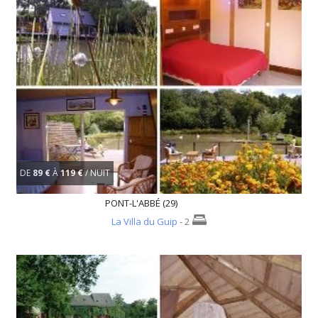
DE
89 €
À
119 €
/ NUIT
PONT-L'ABBÉ (29)
La Villa du Guip
- 2