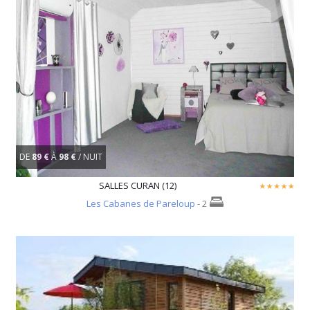
DE
89 €
À
98 €
/ NUIT
SALLES CURAN (12)
Les Cabanes de Pareloup
- 2