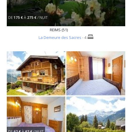
DE
175 €
À
275 €
/ NUIT
REIMS (51)
La Demeure des Sacres
- 4
DE
62 €
À
62 €
/ NUIT