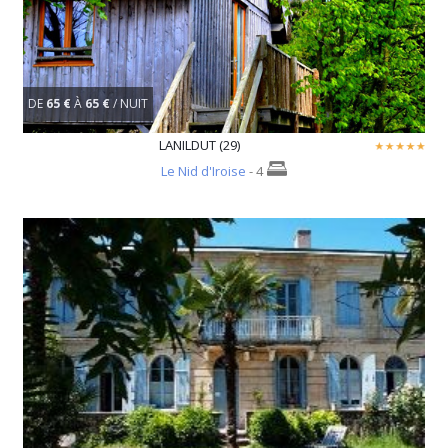
DE
65 €
À
65 €
/ NUIT
LANILDUT (29)
Le Nid d'Iroise
- 4