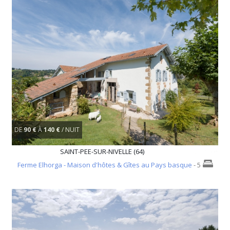
DE
90 €
À
140 €
/ NUIT
SAINT-PEE-SUR-NIVELLE (64)
Ferme Elhorga - Maison d'hôtes & Gîtes au Pays basque
- 5