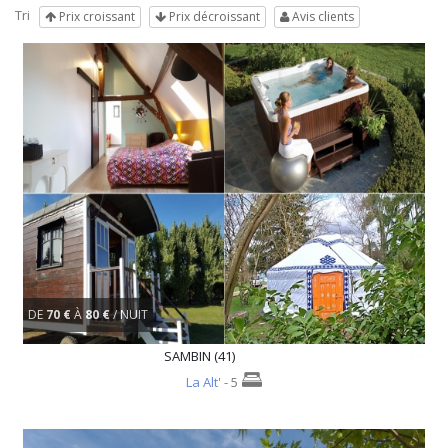
Tri
Prix croissant
Prix décroissant
Avis clients
DE
70 €
À
80 €
/ NUIT
SAMBIN (41)
La Alt'
- 5