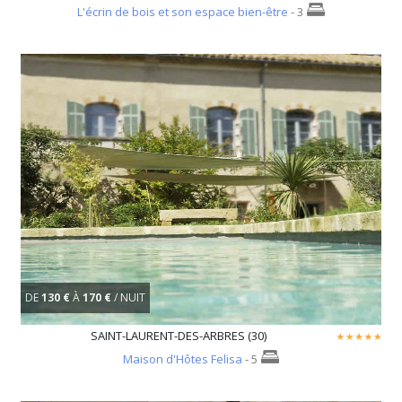
L'écrin de bois et son espace bien-être
- 3
DE
130 €
À
170 €
/ NUIT
SAINT-LAURENT-DES-ARBRES (30)
Maison d'Hôtes Felisa
- 5