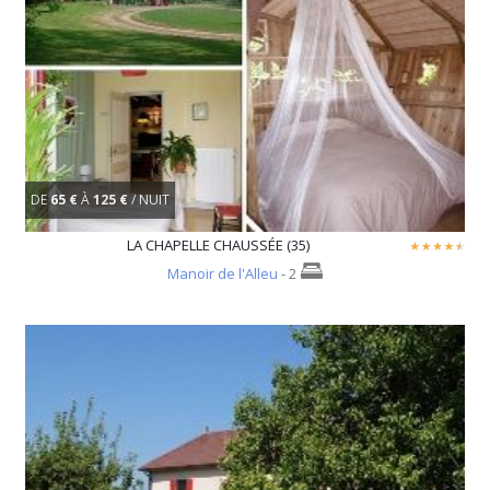
DE
65 €
À
125 €
/ NUIT
LA CHAPELLE CHAUSSÉE (35)
Manoir de l'Alleu
- 2