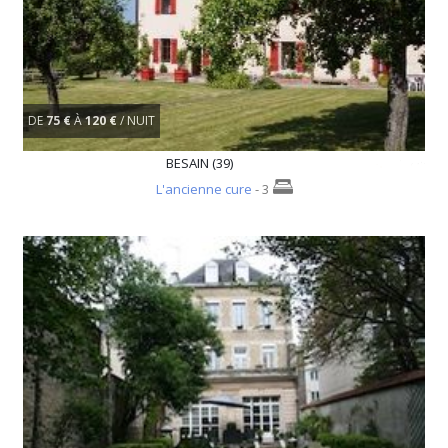
DE
75 €
À
120 €
/ NUIT
BESAIN (39)
L'ancienne cure
- 3