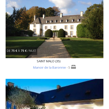
DE
75 €
À
75 €
/ NUIT
SAINT MALO (35)
Manoir de la Baronnie
- 5