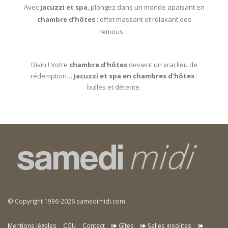
Avec
jacuzzi et spa
, plongez dans un monde apaisant en
chambre d’hôtes
: effet massant et relaxant des
remous…
Divin ! Votre
chambre d’hôtes
devient un vrai lieu de
rédemption…
Jacuzzi et spa en chambres d’hôtes
:
bulles et détente.
© Copyright 1996-2026 samedimidi.com
Mentions légales
|
CGU
|
Contact
|
Gîtes
|
Salles insolites
|