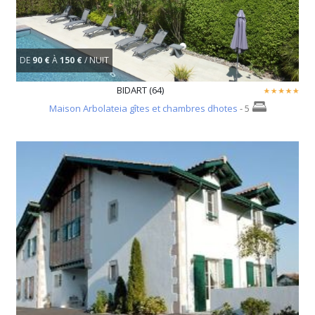
DE
90 €
À
150 €
/ NUIT
BIDART (64)
Maison Arbolateia gîtes et chambres dhotes
- 5