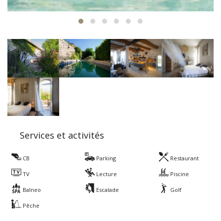
Services et activités
CB
Parking
Restaurant
TV
Lecture
Piscine
Balneo
Escalade
Golf
Pêche