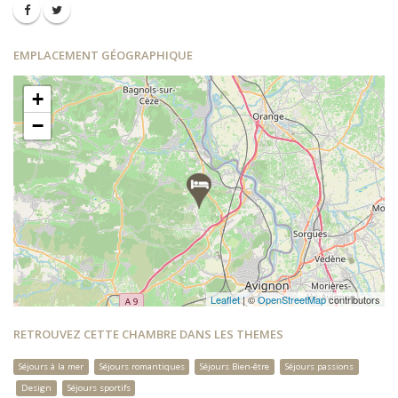
EMPLACEMENT GÉOGRAPHIQUE
+
−
Leaflet
| ©
OpenStreetMap
contributors
RETROUVEZ CETTE CHAMBRE DANS LES THEMES
Séjours à la mer
Séjours romantiques
Séjours Bien-être
Séjours passions
Design
Séjours sportifs