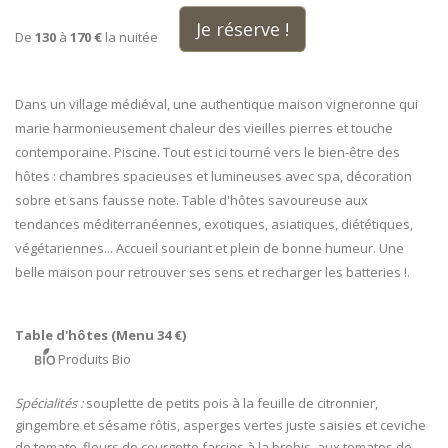
Je réserve !
De
130
à
170 €
la nuitée
Dans un village médiéval, une authentique maison vigneronne qui
marie harmonieusement chaleur des vieilles pierres et touche
contemporaine. Piscine. Tout est ici tourné vers le bien-être des
hôtes : chambres spacieuses et lumineuses avec spa, décoration
sobre et sans fausse note. Table d'hôtes savoureuse aux
tendances méditerranéennes, exotiques, asiatiques, diététiques,
végétariennes... Accueil souriant et plein de bonne humeur. Une
belle maison pour retrouver ses sens et recharger les batteries !.
Table d'hôtes (Menu 34 €)
Produits Bio
Spécialités :
souplette de petits pois à la feuille de citronnier,
gingembre et sésame rôtis, asperges vertes juste saisies et ceviche
de tomate, fleurs de courgette farcies à la brebis, aux tomates de