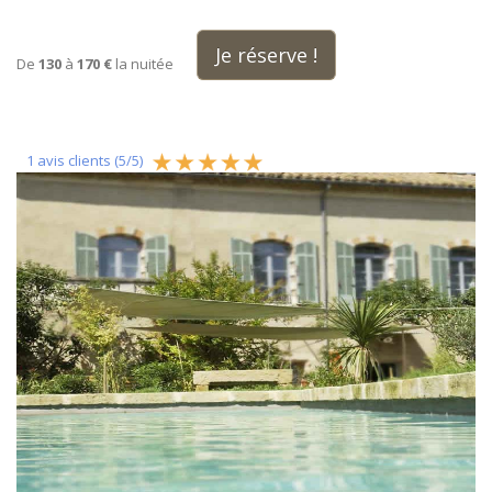
Je réserve !
De
130
à
170 €
la nuitée
1
avis clients (
5
/
5
)