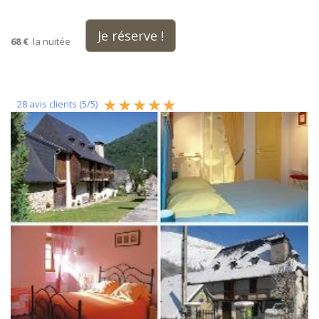
Je réserve !
68 €
la nuitée
28
avis clients (
5
/
5
)