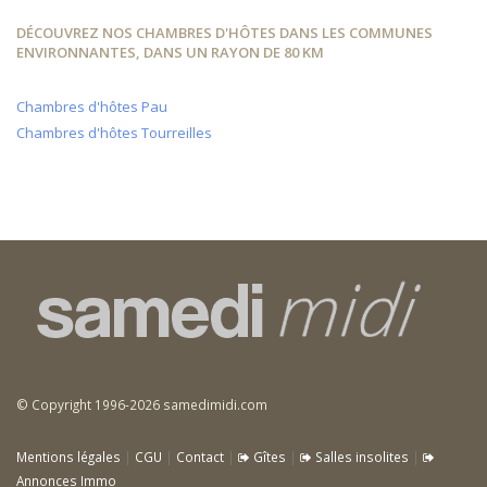
DÉCOUVREZ NOS CHAMBRES D'HÔTES DANS LES COMMUNES
ENVIRONNANTES, DANS UN RAYON DE 80 KM
Chambres d'hôtes Pau
Chambres d'hôtes Tourreilles
© Copyright 1996-2026 samedimidi.com
Mentions légales
|
CGU
|
Contact
|
Gîtes
|
Salles insolites
|
Annonces Immo