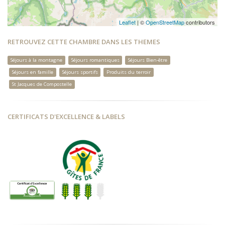
Leaflet
| ©
OpenStreetMap
contributors
RETROUVEZ CETTE CHAMBRE DANS LES THEMES
Séjours à la montagne
Séjours romantiques
Séjours Bien-être
Séjours en famille
Séjours sportifs
Produits du terroir
St Jacques de Compostelle
CERTIFICATS D'EXCELLENCE & LABELS