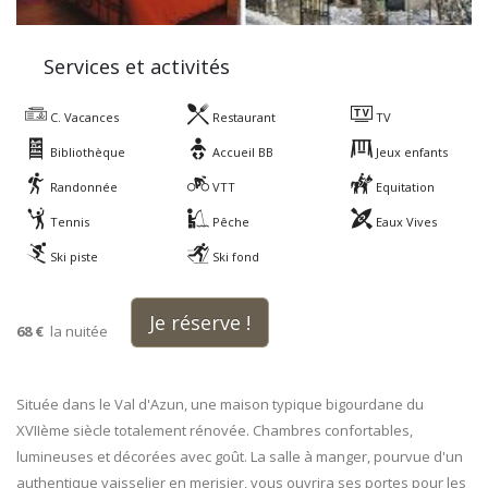
Services et activités
C. Vacances
Restaurant
TV
Bibliothèque
Accueil BB
Jeux enfants
Randonnée
VTT
Equitation
Tennis
Pêche
Eaux Vives
Ski piste
Ski fond
Je réserve !
68 €
la nuitée
Située dans le Val d'Azun, une maison typique bigourdane du
XVIIème siècle totalement rénovée. Chambres confortables,
lumineuses et décorées avec goût. La salle à manger, pourvue d'un
authentique vaisselier en merisier, vous ouvrira ses portes pour les