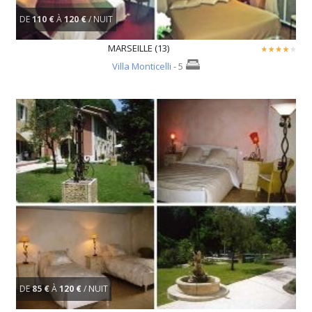
DE
110 €
À
120 €
/ NUIT
MARSEILLE (13)
Villa Monticelli
- 5
DE
85 €
À
120 €
/ NUIT