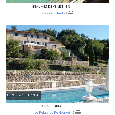
BEAUMES DE VENISE (84)
Mas du Tilleul
- 3
DE
90 €
À
100 €
/ NUIT
GRASSE (06)
Le Relais du Peyloubet
- 5