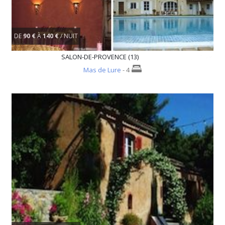
DE
90 €
À
140 €
/ NUIT
SALON-DE-PROVENCE (13)
Mas de Lure
- 4