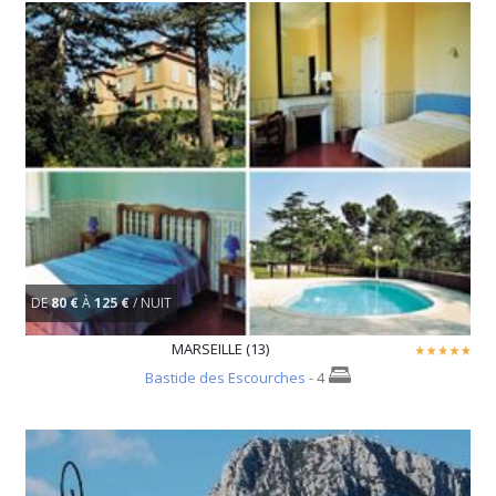
DE
80 €
À
125 €
/ NUIT
MARSEILLE (13)
Bastide des Escourches
- 4