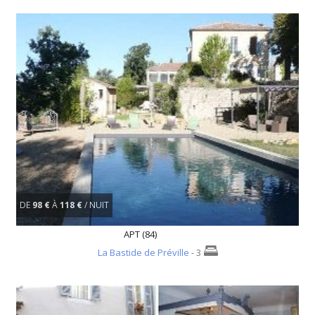
DE
98 €
À
118 €
/ NUIT
APT (84)
La Bastide de Préville
- 3