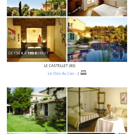
DE
150 €
À
180 €
/ NUIT
LE CASTELLET (83)
Le Clos du Cas
- 2