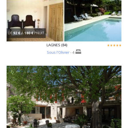
DE
92 €
À
180 €
/ NUIT
LAGNES (84)
Sous l'Olivier
- 4