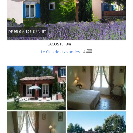
DE
95 €
À
105 €
/ NUIT
LACOSTE (84)
Le Clos des Lavandes
- 4