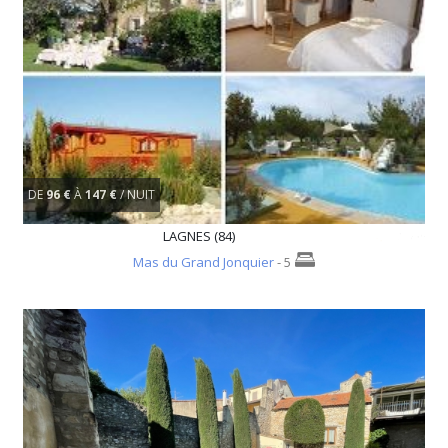
DE
96 €
À
147 €
/ NUIT
LAGNES (84)
Mas du Grand Jonquier
- 5