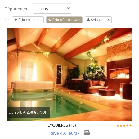
Département :
Tri
Prix croissant
Prix décroissant
Avis clients
DE
95 €
À
250 €
/ NUIT
EYGUIERES (13)
Rêve d'Ailleurs
- 1