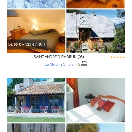
DE
65 €
À
125 €
/ NUIT
SAINT ANDRÉ D'EMBRUN (05)
Le Moulin Ollivier
- 5