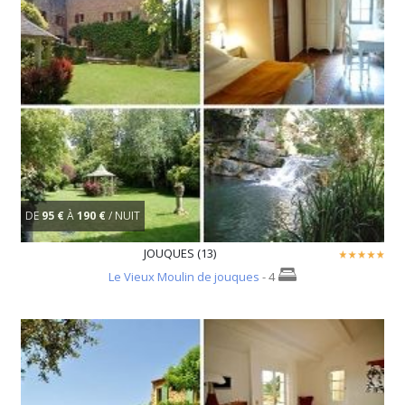
DE
95 €
À
190 €
/ NUIT
JOUQUES (13)
Le Vieux Moulin de jouques
- 4