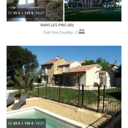
DE
95 €
À
105 €
/ NUIT
NANS-LES-PINS (83)
Putt-Tee-Country
- 2
DE
65 €
À
105 €
/ NUIT