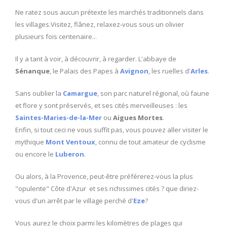
Ne ratez sous aucun prétexte les marchés traditionnels dans
les villages.Visitez, flânez, relaxez-vous sous un olivier
plusieurs fois centenaire...
Il y a tant à voir, à découvrir, à regarder. L'abbaye de
Sénanque
, le Palais des Papes à
Avignon
, les ruelles d'
Arles
.
Sans oublier la
Camargue
, son parc naturel régional, où faune
et flore y sont préservés, et ses cités merveilleuses : les
Saintes-Maries-de-la-Mer
ou
Aigues Mortes
.
Enfin, si tout ceci ne vous suffit pas, vous pouvez aller visiter le
mythique
Mont Ventoux
, connu de tout amateur de cyclisme
ou encore le
Luberon
.
Ou alors, à la Provence, peut-être préférerez-vous la plus
"opulente" Côte d'Azur et ses richissimes cités ? que diriez-
vous d'un arrêt par le village perché d'
Eze
?
Vous aurez le choix parmi les kilomètres de plages qui