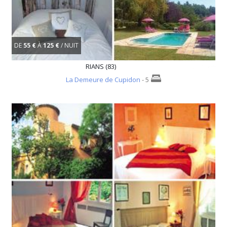
DE
55 €
À
125 €
/ NUIT
RIANS (83)
La Demeure de Cupidon
- 5