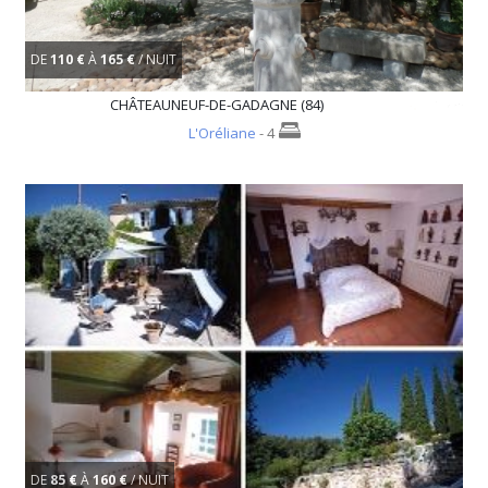
DE
110 €
À
165 €
/ NUIT
CHÂTEAUNEUF-DE-GADAGNE (84)
L'Oréliane
- 4
DE
85 €
À
160 €
/ NUIT