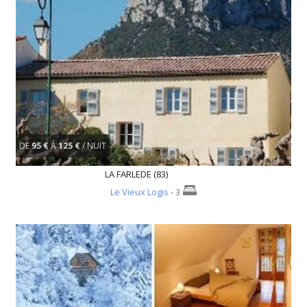
DE
95 €
À
125 €
/ NUIT
LA FARLEDE (83)
Le Vieux Logis
- 3