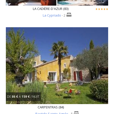
LA CADIÈRE-D'AZUR (83)
La Cyprïado
- 2
DE
86 €
À
159 €
/ NUIT
CARPENTRAS (84)
Bastide Sainte-Agnès
- 5