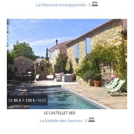
La Demeure Insoupçonnée
- 3
DE
85 €
À
130 €
/ NUIT
LE CASTELLET (83)
La Bastide des Sources
- 2