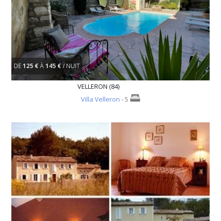
DE
125 €
À
145 €
/ NUIT
VELLERON (84)
Villa Velleron
- 5