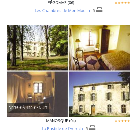
PÉGOMAS (06)
Les Chambres de Mon Moulin
- 5
DE
75 €
À
120 €
/ NUIT
MANOSQUE (04)
La Bastide de l'Adrech
- 5