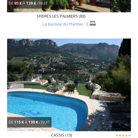
DE
95 €
À
139 €
/ NUIT
HYERES LES PALMIERS (83)
La Bastide du Plantier
- 2
DE
115 €
À
130 €
/ NUIT
CASSIS (13)