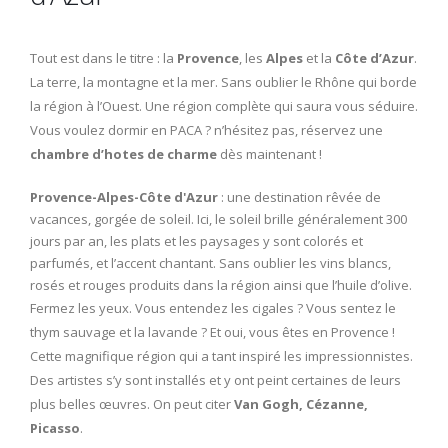
Tout est dans le titre : la
Provence
, les
Alpes
et la
Côte d’Azur
.
La terre, la montagne et la mer. Sans oublier le Rhône qui borde
la région à l’Ouest. Une région complète qui saura vous séduire.
Vous voulez dormir en PACA ? n’hésitez pas, réservez une
chambre d’hotes de charme
dès maintenant !
Provence-Alpes-Côte d'Azur
: une destination rêvée de
vacances, gorgée de soleil. Ici, le soleil brille généralement 300
jours par an, les plats et les paysages y sont colorés et
parfumés, et l’accent chantant. Sans oublier les vins blancs,
rosés et rouges produits dans la région ainsi que l’huile d’olive.
Fermez les yeux. Vous entendez les cigales ? Vous sentez le
thym sauvage et la lavande ? Et oui, vous êtes en Provence !
Cette magnifique région qui a tant inspiré les impressionnistes.
Des artistes s’y sont installés et y ont peint certaines de leurs
plus belles œuvres. On peut citer
Van Gogh, Cézanne,
Picasso
.