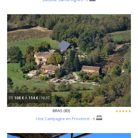
DE
108 €
À
154 €
/ NUIT
BRAS (83)
Une Campagne en Provence
- 6