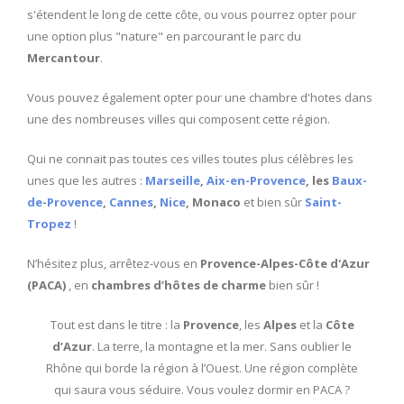
s'étendent le long de cette côte, ou vous pourrez opter pour
une option plus "nature" en parcourant le parc du
Mercantour
.
Vous pouvez également opter pour une chambre d'hotes dans
une des nombreuses villes qui composent cette région.
Qui ne connait pas toutes ces villes toutes plus célèbres les
unes que les autres :
Marseille
,
Aix-en-Provence
, les
Baux-
de-Provence
,
Cannes
,
Nice
, Monaco
et bien sûr
Saint-
Tropez
!
N’hésitez plus, arrêtez-vous en
Provence-Alpes-Côte d'Azur
(PACA)
, en
chambres d’hôtes de charme
bien sûr !
Tout est dans le titre : la
Provence
, les
Alpes
et la
Côte
d’Azur
. La terre, la montagne et la mer. Sans oublier le
Rhône qui borde la région à l’Ouest. Une région complète
qui saura vous séduire. Vous voulez dormir en PACA ?