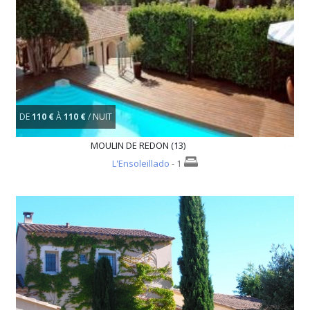
DE
110 €
À
110 €
/ NUIT
MOULIN DE REDON (13)
L'Ensoleillado
- 1