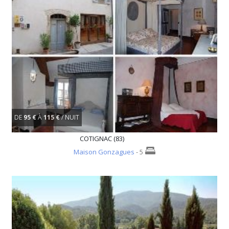
DE
95 €
À
115 €
/ NUIT
COTIGNAC (83)
Maison Gonzagues
- 5