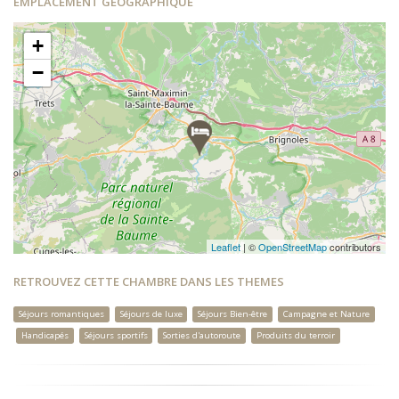
EMPLACEMENT GÉOGRAPHIQUE
+
−
Leaflet
| ©
OpenStreetMap
contributors
RETROUVEZ CETTE CHAMBRE DANS LES THEMES
Séjours romantiques
Séjours de luxe
Séjours Bien-être
Campagne et Nature
Handicapés
Séjours sportifs
Sorties d'autoroute
Produits du terroir