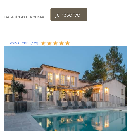
Je réserve !
De
95
à
190 €
la nuitée
1
avis clients (
5
/
5
)