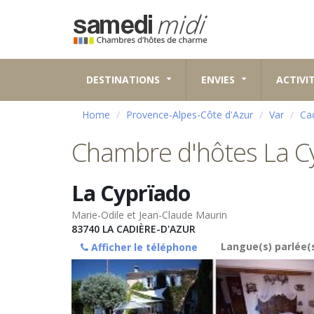
DESTINATIONS
ENVIES
ACTIVI
Home
Provence-Alpes-Côte d'Azur
Var
Ca
Chambre d'hôtes La C
La Cyprïado
Marie-Odile et Jean-Claude Maurin
83740
LA CADIÈRE-D'AZUR
Langue(s) parlée(s
Afficher le téléphone