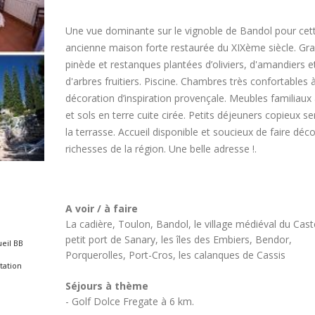
Une vue dominante sur le vignoble de Bandol pour cet
ancienne maison forte restaurée du XIXème siècle. Gr
pinède et restanques plantées d’oliviers, d'amandiers e
d'arbres fruitiers. Piscine. Chambres très confortables à
décoration d’inspiration provençale. Meubles familiaux
et sols en terre cuite cirée. Petits déjeuners copieux se
la terrasse. Accueil disponible et soucieux de faire déco
richesses de la région. Une belle adresse !.
A voir / à faire
La cadière, Toulon, Bandol, le village médiéval du Caste
petit port de Sanary, les îles des Embiers, Bendor,
eil BB
Porquerolles, Port-Cros, les calanques de Cassis
tation
Séjours à thème
- Golf Dolce Fregate à 6 km.