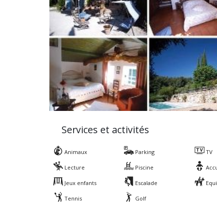
Services et activités
Animaux
Parking
TV
Lecture
Piscine
Accu
Jeux enfants
Escalade
Equi
Tennis
Golf