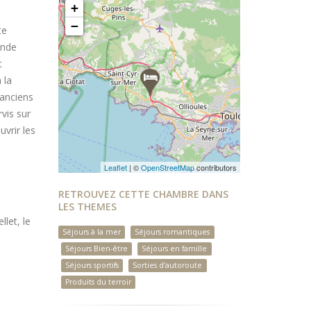
+
−
te
ande
t
 la
 anciens
rvis sur
uvrir les
Leaflet
| ©
OpenStreetMap
contributors
RETROUVEZ CETTE CHAMBRE DANS
LES THEMES
llet, le
Séjours à la mer
Séjours romantiques
Séjours Bien-être
Séjours en famille
Séjours sportifs
Sorties d'autoroute
Produits du terroir