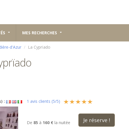
TÉS
MES RECHERCHES
dière-d'Azur
La Cyprïado
yprïado
) :
1
avis clients (
5
/
5
)
Je réserve !
De
85
à
160 €
la nuitée