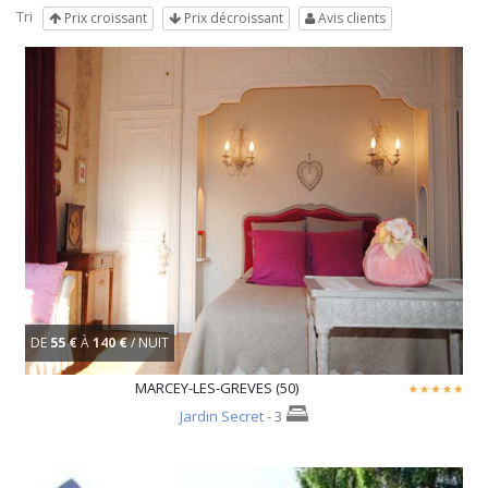
Tri
Prix croissant
Prix décroissant
Avis clients
DE
55 €
À
140 €
/ NUIT
MARCEY-LES-GREVES (50)
Jardin Secret
- 3