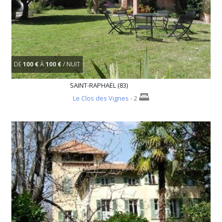
DE
100 €
À
100 €
/ NUIT
SAINT-RAPHAËL (83)
Le Clos des Vignes
- 2