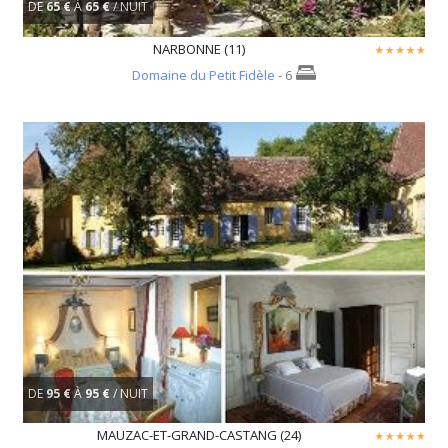
DE
65 €
À
65 €
/ NUIT
NARBONNE (11)
Domaine du Petit Fidèle
- 6
DE
95 €
À
95 €
/ NUIT
MAUZAC-ET-GRAND-CASTANG (24)