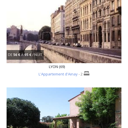
DE
56 €
À
95 €
/ NUIT
LYON (69)
L'Appartement d'Ainay
- 2