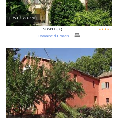
DE
75 €
À
75 €
/ NUIT
SOSPEL (06)
Domaine du Paraïs
- 3