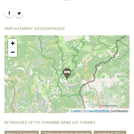
EMPLACEMENT GÉOGRAPHIQUE
+
−
Leaflet
| ©
OpenStreetMap
contributors
RETROUVEZ CETTE CHAMBRE DANS LES THEMES
Séjours à la montagne
Châteaux et demeures de prestige
Campagne et Nature