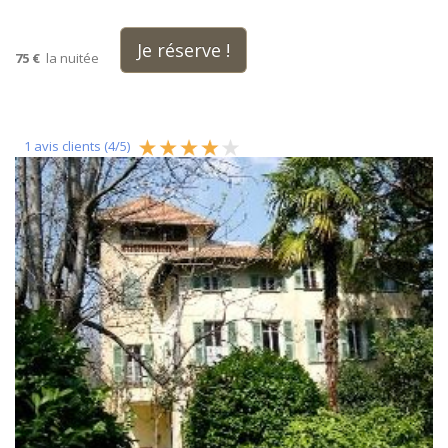
Je réserve !
75 €
la nuitée
1
avis clients (
4
/
5
)