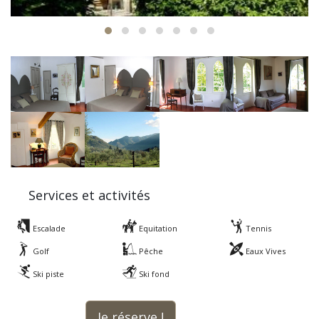
Services et activités
Escalade
Equitation
Tennis
Golf
Pêche
Eaux Vives
Ski piste
Ski fond
Je réserve !