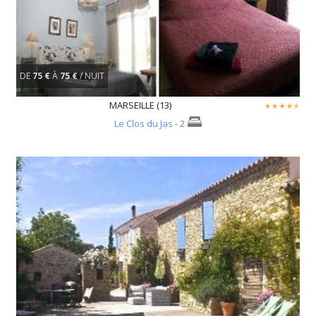
DE
75 €
À
75 €
/ NUIT
MARSEILLE (13)
Le Clos du Jas
- 2