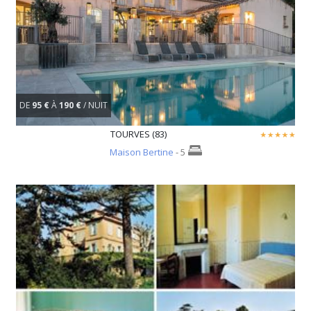
DE
95 €
À
190 €
/ NUIT
TOURVES (83)
Maison Bertine
- 5