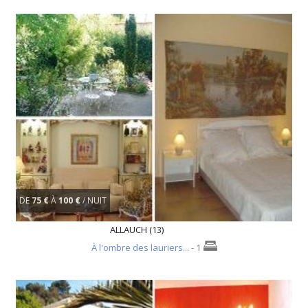
DE
75 €
À
100 €
/ NUIT
ALLAUCH (13)
À l'ombre des lauriers...
- 1