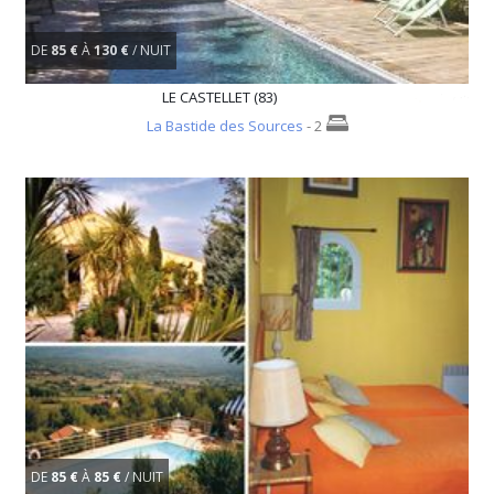
DE
85 €
À
130 €
/ NUIT
LE CASTELLET (83)
La Bastide des Sources
- 2
DE
85 €
À
85 €
/ NUIT