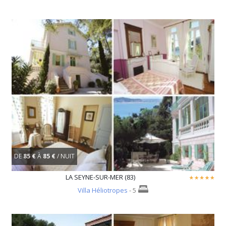
DE
85 €
À
85 €
/ NUIT
LA SEYNE-SUR-MER (83)
Villa Héliotropes
- 5