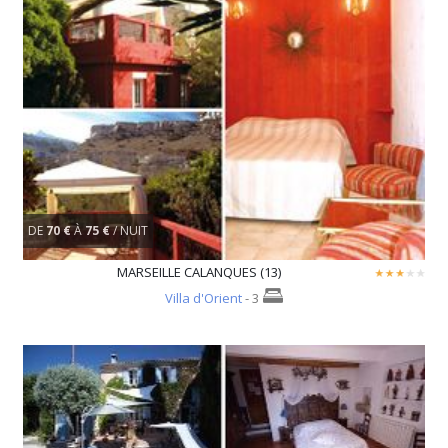
DE
70 €
À
75 €
/ NUIT
MARSEILLE CALANQUES (13)
Villa d'Orient
- 3