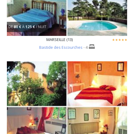
DE
80 €
À
125 €
/ NUIT
MARSEILLE (13)
Bastide des Escourches
- 4