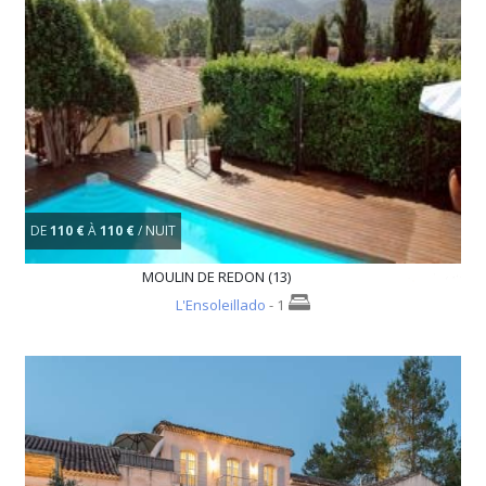
DE
110 €
À
110 €
/ NUIT
MOULIN DE REDON (13)
L'Ensoleillado
- 1