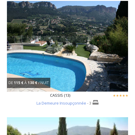
DE
115 €
À
130 €
/ NUIT
CASSIS (13)
La Demeure Insoupçonnée
- 3