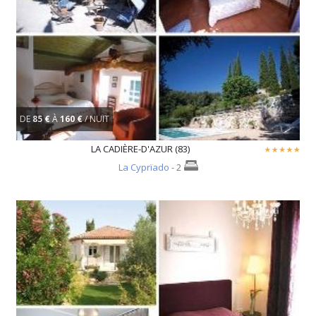
DE
85 €
À
160 €
/ NUIT
LA CADIÈRE-D'AZUR (83)
La Cyprïado
- 2