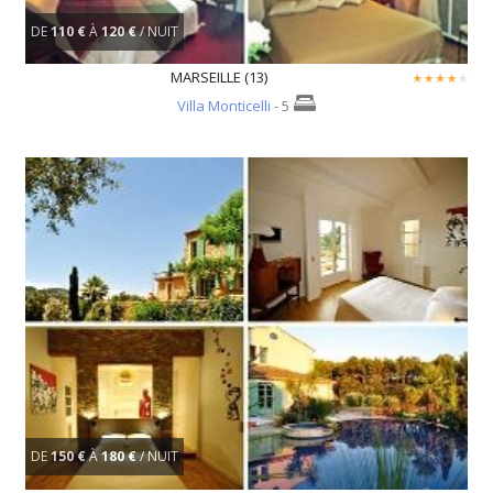
DE
110 €
À
120 €
/ NUIT
MARSEILLE (13)
Villa Monticelli
- 5
DE
150 €
À
180 €
/ NUIT