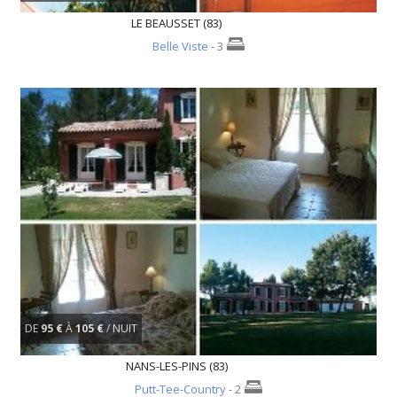
LE BEAUSSET (83)
Belle Viste
- 3
DE
95 €
À
105 €
/ NUIT
NANS-LES-PINS (83)
Putt-Tee-Country
- 2