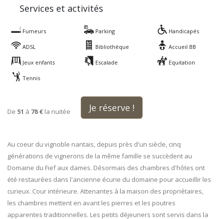
Services et activités
Fumeurs
Parking
Handicapés
ADSL
Bibliothèque
Accueil BB
Jeux enfants
Escalade
Equitation
Tennis
Je réserve !
De
51
à
78 €
la nuitée
Au coeur du vignoble nantais, depuis près d'un siècle, cinq
générations de vignerons de la même famille se succèdent au
Domaine du Fief aux dames. Désormais des chambres d'hôtes ont
été restaurées dans l'ancienne écurie du domaine pour accueillir les
curieux. Cour intérieure. Attenantes à la maison des propriétaires,
les chambres mettent en avant les pierres et les poutres
apparentes traditionnelles. Les petits déjeuners sont servis dans la