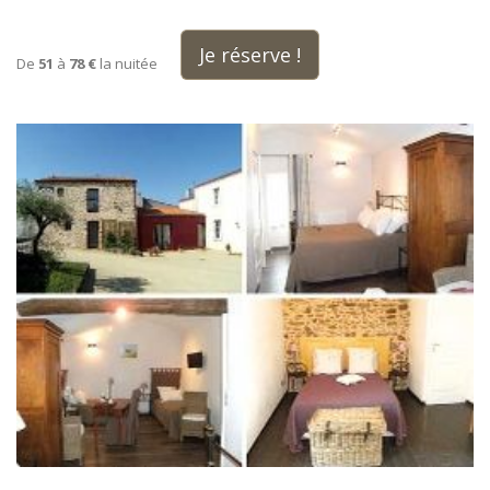
Je réserve !
De
51
à
78 €
la nuitée