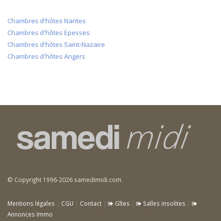
Chambres d'hôtes Nantes
Chambres d'hôtes Epesses
Chambres d'hôtes Saint-Nazaire
Chambres d'hôtes Angers
© Copyright 1996-2026 samedimidi.com
Mentions légales
|
CGU
|
Contact
|
Gîtes
|
Salles insolites
|
Annonces Immo