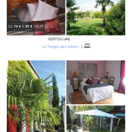
DE
79 €
À
85 €
/ NUIT
VERTOU (44)
Le Temps des hôtes
- 2