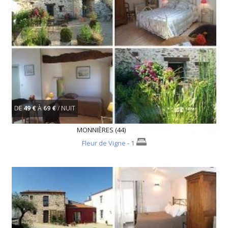
DE
49 €
À
69 €
/ NUIT
MONNIÈRES (44)
Fleur de Vigne
- 1