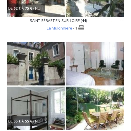
DE
62 €
À
75 €
/ NUIT
SAINT-SÉBASTIEN-SUR-LOIRE (44)
La Mulonnière
- 1
DE
55 €
À
55 €
/ NUIT