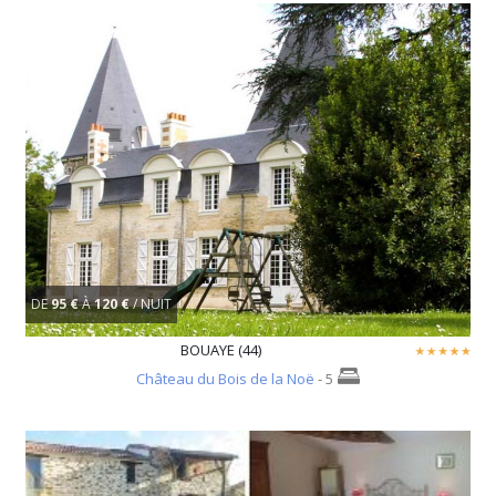
DE
95 €
À
120 €
/ NUIT
BOUAYE (44)
Château du Bois de la Noë
- 5