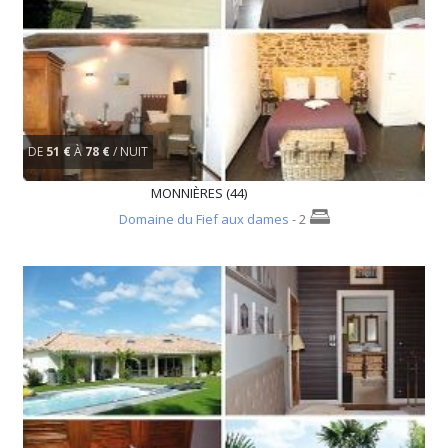
DE
51 €
À
78 €
/ NUIT
MONNIÈRES (44)
Domaine du Fief aux dames
- 2