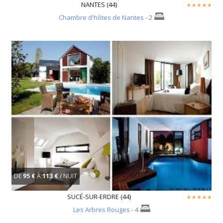
NANTES (44)
Chambre d'hôtes de Nantes
- 2
DE
95 €
À
113 €
/ NUIT
SUCÉ-SUR-ERDRE (44)
Les Arbres Rouges
- 4