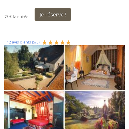
Je réserve !
75 €
la nuitée
12
avis clients (
5
/
5
)