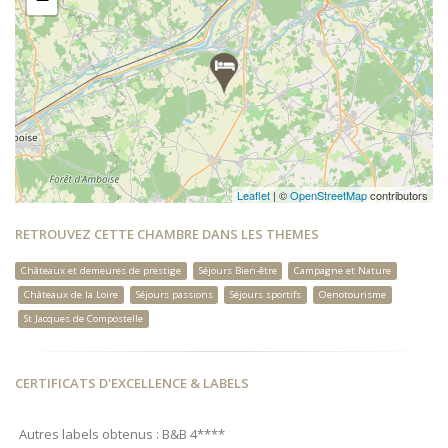
Leaflet
| ©
OpenStreetMap
contributors
RETROUVEZ CETTE CHAMBRE DANS LES THEMES
Châteaux et demeures de prestige
Séjours Bien-être
Campagne et Nature
Châteaux de la Loire
Séjours passions
Séjours sportifs
Oenotourisme
St Jacques de Compostelle
CERTIFICATS D'EXCELLENCE & LABELS
Autres labels obtenus : B&B 4****