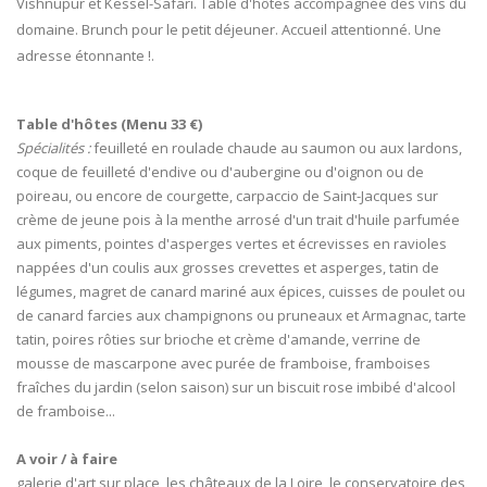
Vishnupur et Kessel-Safari. Table d'hôtes accompagnée des vins du
domaine. Brunch pour le petit déjeuner. Accueil attentionné. Une
adresse étonnante !.
Table d'hôtes (Menu 33 €)
Spécialités :
feuilleté en roulade chaude au saumon ou aux lardons,
coque de feuilleté d'endive ou d'aubergine ou d'oignon ou de
poireau, ou encore de courgette, carpaccio de Saint-Jacques sur
crème de jeune pois à la menthe arrosé d'un trait d'huile parfumée
aux piments, pointes d'asperges vertes et écrevisses en ravioles
nappées d'un coulis aux grosses crevettes et asperges, tatin de
légumes, magret de canard mariné aux épices, cuisses de poulet ou
de canard farcies aux champignons ou pruneaux et Armagnac, tarte
tatin, poires rôties sur brioche et crème d'amande, verrine de
mousse de mascarpone avec purée de framboise, framboises
fraîches du jardin (selon saison) sur un biscuit rose imbibé d'alcool
de framboise...
A voir / à faire
galerie d'art sur place, les châteaux de la Loire, le conservatoire des