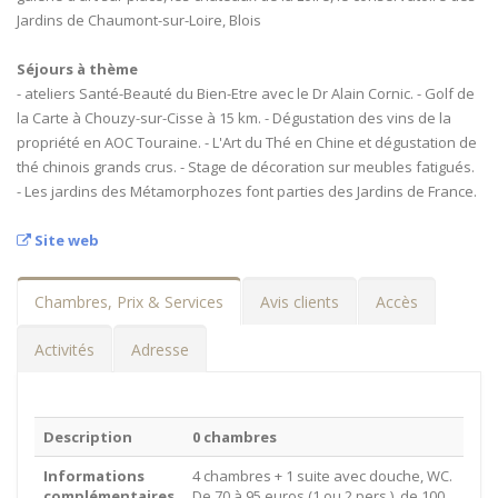
Jardins de Chaumont-sur-Loire, Blois
Séjours à thème
- ateliers Santé-Beauté du Bien-Etre avec le Dr Alain Cornic. - Golf de
la Carte à Chouzy-sur-Cisse à 15 km. - Dégustation des vins de la
propriété en AOC Touraine. - L'Art du Thé en Chine et dégustation de
thé chinois grands crus. - Stage de décoration sur meubles fatigués.
- Les jardins des Métamorphozes font parties des Jardins de France.
Site web
Chambres, Prix & Services
Avis clients
Accès
Activités
Adresse
Description
0 chambres
Informations
4 chambres + 1 suite avec douche, WC.
complémentaires
De 70 à 95 euros (1 ou 2 pers.), de 100