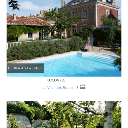
DE
78 €
À
84 €
/ NUIT
LUÇON (85)
La Villa des Roses
- 3