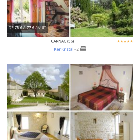
DE
75 €
À
77 €
/ NUIT
CARNAC (56)
Ker Kristal
- 2