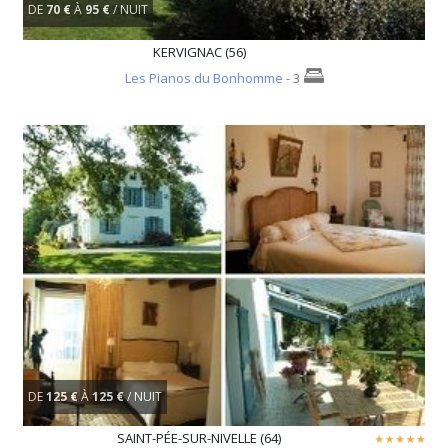
DE
70 €
À
95 €
/ NUIT
KERVIGNAC (56)
Les Pianos du Bonhomme
- 3
DE
125 €
À
125 €
/ NUIT
SAINT-PÉE-SUR-NIVELLE (64)