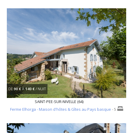
DE
90 €
À
140 €
/ NUIT
SAINT-PEE-SUR-NIVELLE (64)
Ferme Elhorga - Maison d'hôtes & Gîtes au Pays basque
- 5