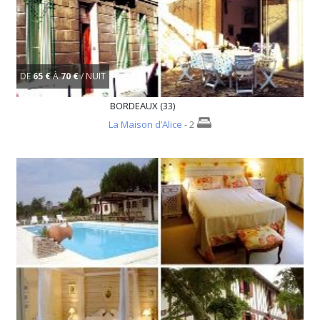
DE
65 €
À
70 €
/ NUIT
BORDEAUX (33)
La Maison d’Alice
- 2