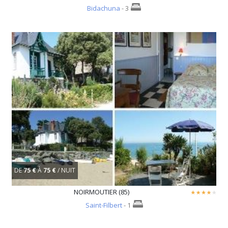
Bidachuna
- 3
DE
75 €
À
75 €
/ NUIT
NOIRMOUTIER (85)
Saint-Filbert
- 1