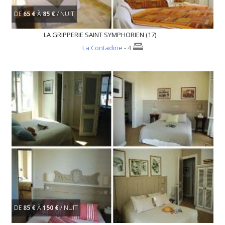
DE
65 €
À
85 €
/ NUIT
LA GRIPPERIE SAINT SYMPHORIEN (17)
La Contadine
- 4
DE
85 €
À
150 €
/ NUIT