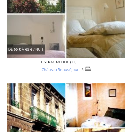
DE
65 €
À
65 €
/ NUIT
LISTRAC MEDOC (33)
Château Beauséjour
- 3