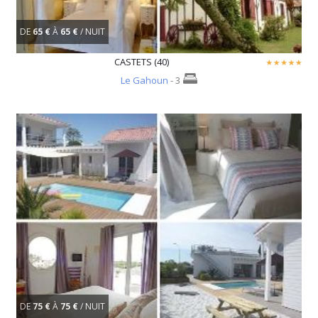
DE
65 €
À
65 €
/ NUIT
CASTETS (40)
Le Gahoun
- 3
DE
75 €
À
75 €
/ NUIT