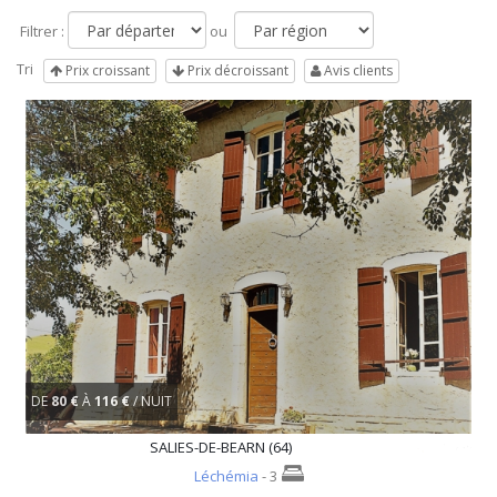
Filtrer :
ou
Tri
Prix croissant
Prix décroissant
Avis clients
DE
80 €
À
116 €
/ NUIT
SALIES-DE-BEARN (64)
Léchémia
- 3