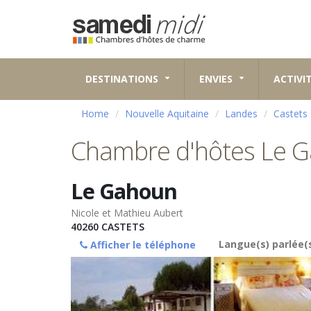
DESTINATIONS
ENVIES
ACTIVI
Home
Nouvelle Aquitaine
Landes
Castets
Chambre d'hôtes Le 
Le Gahoun
Nicole et Mathieu Aubert
40260
CASTETS
Langue(s) parlée(s
Afficher le téléphone