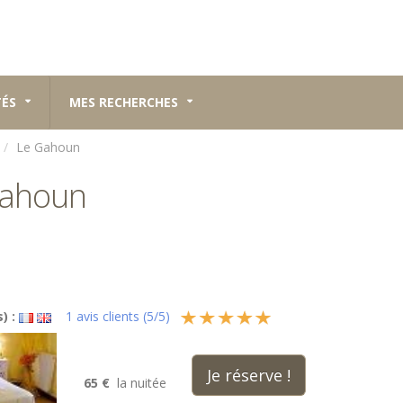
TÉS
MES RECHERCHES
Le Gahoun
Gahoun
) :
1
avis clients (
5
/
5
)
Je réserve !
65 €
la nuitée