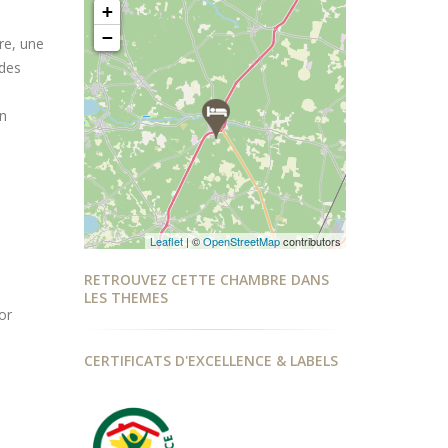
+
−
re, une
 des
s
n
Leaflet
| ©
OpenStreetMap
contributors
RETROUVEZ CETTE CHAMBRE DANS
LES THEMES
or
CERTIFICATS D'EXCELLENCE & LABELS