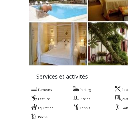
Services et activités
Fumeurs
Parking
Rest
Lecture
Piscine
Jeux
Equitation
Tennis
Gol
Pêche