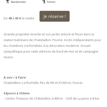
Randonnée
Tennis
Je réserve !
De
48
à
65 €
la nuitée
Grande propriété récente et son jardin arboré et fleuri dans la
station balnéaire de Chatelaillon. Piscine. Accès indépendants pour
les chambres confortables à la décoration moderne. Accueil
sympathique pour cette adresse de bord de mer et de campagne
réunis..
A voir / à faire
Chatelallion, La Rochelle, îles de Ré et d'Oléron, Fouras
Séjours à thème
- Centre Thalazur de Châtelaillon à 800 m. - Golf de La Jarne à 8 km.