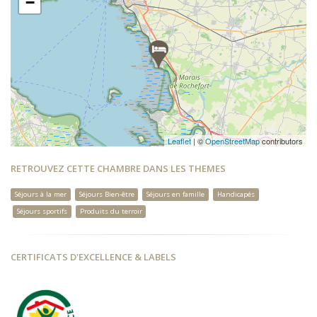
−
Leaflet
| ©
OpenStreetMap
contributors
RETROUVEZ CETTE CHAMBRE DANS LES THEMES
Séjours à la mer
Séjours Bien-être
Séjours en famille
Handicapés
Séjours sportifs
Produits du terroir
CERTIFICATS D'EXCELLENCE & LABELS