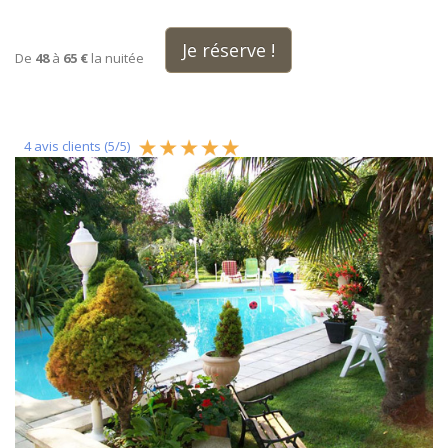
Je réserve !
De
48
à
65 €
la nuitée
4
avis clients (
5
/
5
)