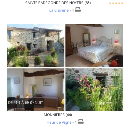
SAINTE RADEGONDE DES NOYERS (85)
La Claverie
- 4
DE
49 €
À
69 €
/ NUIT
MONNIÈRES (44)
Fleur de Vigne
- 1