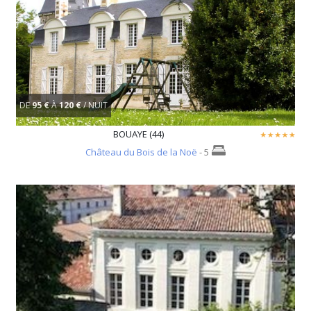
DE
95 €
À
120 €
/ NUIT
BOUAYE (44)
Château du Bois de la Noë
- 5