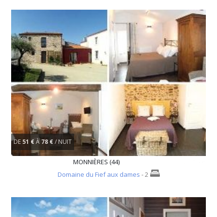
DE
51 €
À
78 €
/ NUIT
MONNIÈRES (44)
Domaine du Fief aux dames
- 2