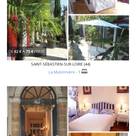
DE
62 €
À
75 €
/ NUIT
SAINT-SÉBASTIEN-SUR-LOIRE (44)
La Mulonnière
- 1