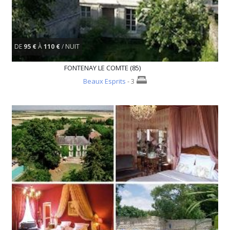
DE
95 €
À
110 €
/ NUIT
FONTENAY LE COMTE (85)
Beaux Esprits
- 3