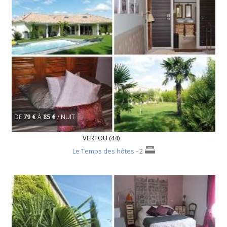
DE
79 €
À
85 €
/ NUIT
VERTOU (44)
Le Temps des hôtes
- 2