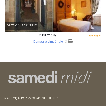
DE
70 €
À
150 €
/ NUIT
CHOLET (49)
Demeure L’Impériale
- 3
© Copyright 1996-2026 samedimidi.com