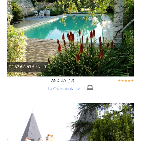
DE
87 €
À
97 €
/ NUIT
ANDILLY (17)
La Charmentaise
- 4