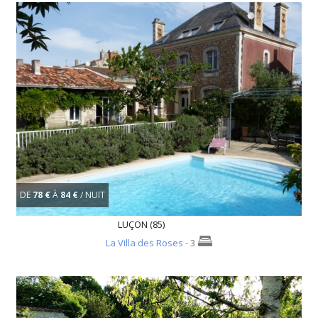
DE
78 €
À
84 €
/ NUIT
LUÇON (85)
La Villa des Roses
- 3