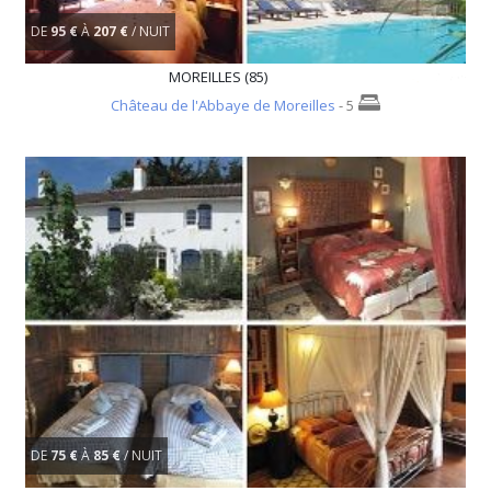
DE
95 €
À
207 €
/ NUIT
MOREILLES (85)
Château de l'Abbaye de Moreilles
- 5
DE
75 €
À
85 €
/ NUIT