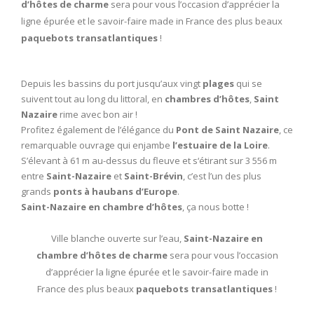
d’hôtes de charme
sera pour vous l’occasion d’apprécier la
ligne épurée et le savoir-faire made in France des plus beaux
paquebots transatlantiques
!
Depuis les bassins du port jusqu’aux vingt
plages
qui se
suivent tout au long du littoral, en
chambres d’hôtes
,
Saint
Nazaire
rime avec bon air !
Profitez également de l’élégance du
Pont de Saint Nazaire
, ce
remarquable ouvrage qui enjambe
l’estuaire de la Loire
.
S’élevant à 61 m au-dessus du fleuve et s‘étirant sur 3 556 m
entre
Saint-Nazaire
et
Saint-Brévin
, c’est l’un des plus
grands
ponts à haubans d’Europe
.
Saint-Nazaire en chambre d’hôtes
, ça nous botte !
Ville blanche ouverte sur l’eau,
Saint-Nazaire en
chambre d’hôtes de charme
sera pour vous l’occasion
d’apprécier la ligne épurée et le savoir-faire made in
France des plus beaux
paquebots transatlantiques
!