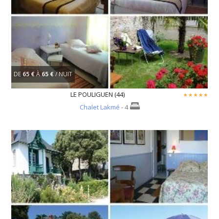
DE
65 €
À
65 €
/ NUIT
LE POULIGUEN (44)
Chalet Lakmé
- 4