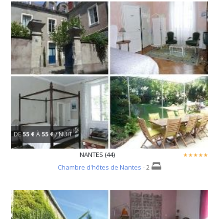
DE
55 €
À
55 €
/ NUIT
NANTES (44)
Chambre d'hôtes de Nantes
- 2