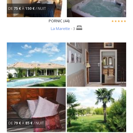
DE
75 €
À
150 €
/ NUIT
PORNIC (44)
La Marette
- 3
DE
79 €
À
85 €
/ NUIT