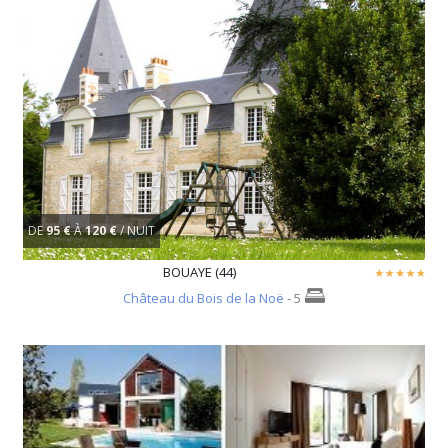
DE
95 €
À
120 €
/ NUIT
BOUAYE (44)
Château du Bois de la Noë
- 5