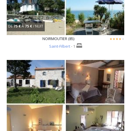
DE
75 €
À
75 €
/ NUIT
NOIRMOUTIER (85)
Saint-Filbert
- 1