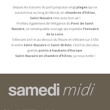
Depuis les bassins du port jusqu’aux vingt
plages
qui se
suivent tout au long du littoral, en
chambres d’hôtes
,
Saint Nazaire
rime avec bon air !
Profitez également de l’élégance du
Pont de Saint
Nazaire
, ce remarquable ouvrage qui enjambe
l’estuaire
de la Loire
.
S’élevant à 61 m au-dessus du fleuve et s‘étirant sur 3 556
m entre
Saint-Nazaire
et
Saint-Brévin
, c’est l’un des plus
grands
ponts à haubans d’Europe
.
Saint-Nazaire en chambre d’hôtes
, ça nous botte !