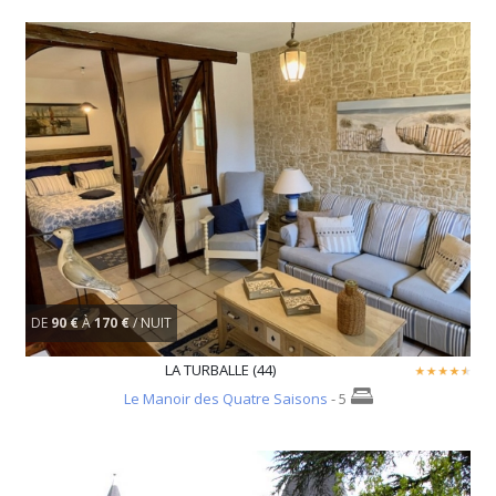
DE
90 €
À
170 €
/ NUIT
LA TURBALLE (44)
Le Manoir des Quatre Saisons
- 5