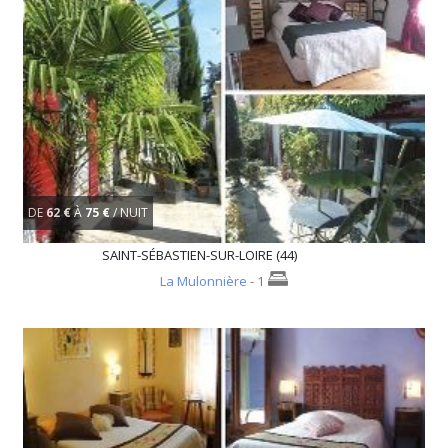
DE
62 €
À
75 €
/ NUIT
SAINT-SÉBASTIEN-SUR-LOIRE (44)
La Mulonnière
- 1