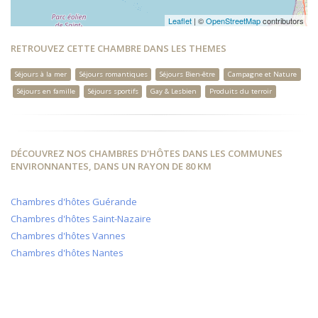
Leaflet
| ©
OpenStreetMap
contributors
RETROUVEZ CETTE CHAMBRE DANS LES THEMES
Séjours à la mer
Séjours romantiques
Séjours Bien-être
Campagne et Nature
Séjours en famille
Séjours sportifs
Gay & Lesbien
Produits du terroir
DÉCOUVREZ NOS CHAMBRES D'HÔTES DANS LES COMMUNES
ENVIRONNANTES, DANS UN RAYON DE 80 KM
Chambres d'hôtes Guérande
Chambres d'hôtes Saint-Nazaire
Chambres d'hôtes Vannes
Chambres d'hôtes Nantes