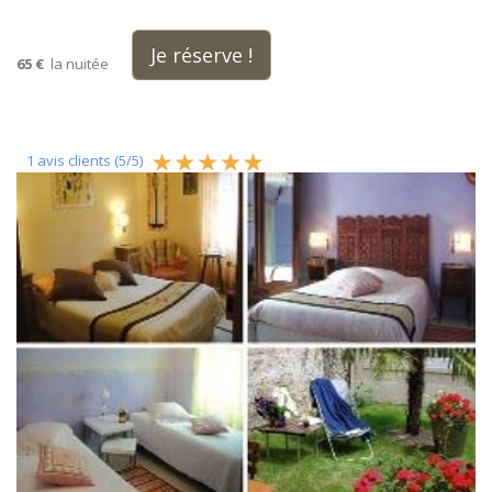
Je réserve !
65 €
la nuitée
1
avis clients (
5
/
5
)