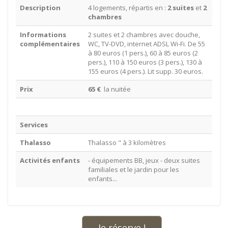
Description
4 logements, répartis en :
2 suites
et
2
chambres
Informations
2 suites et 2 chambres avec douche,
complémentaires
WC, TV-DVD, internet ADSL Wi-Fi. De 55
à 80 euros (1 pers.), 60 à 85 euros (2
pers.), 110 à 150 euros (3 pers.), 130 à
155 euros (4 pers.). Lit supp. 30 euros.
Prix
65 €
la nuitée
Services
Thalasso
Thalasso " à 3 kilomètres
Activités enfants
- équipements BB, jeux - deux suites
familiales et le jardin pour les
enfants...
Je réserve !