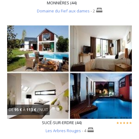
MONNIÈRES (44)
Domaine du Fief aux dames
- 2
DE
95 €
À
113 €
/ NUIT
SUCÉ-SUR-ERDRE (44)
Les Arbres Rouges
- 4