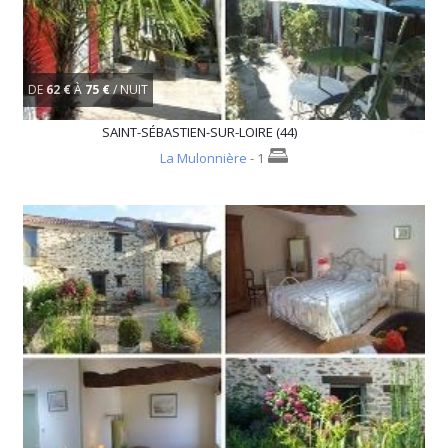
DE
62 €
À
75 €
/ NUIT
SAINT-SÉBASTIEN-SUR-LOIRE (44)
La Mulonnière
- 1