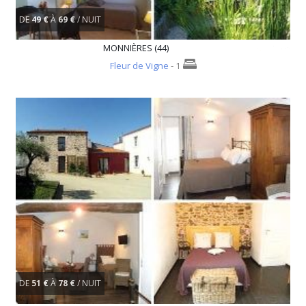
DE
49 €
À
69 €
/ NUIT
MONNIÈRES (44)
Fleur de Vigne
- 1
DE
51 €
À
78 €
/ NUIT