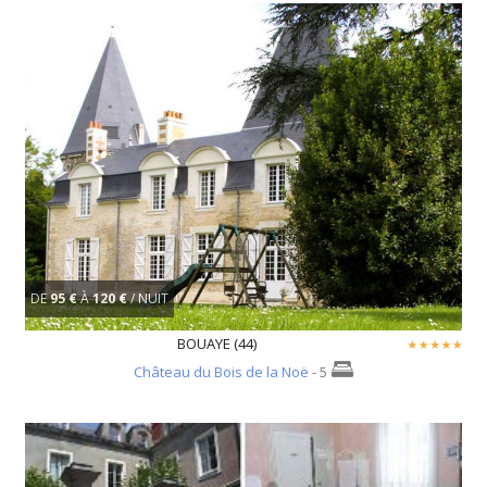
DE
95 €
À
120 €
/ NUIT
BOUAYE (44)
Château du Bois de la Noë
- 5