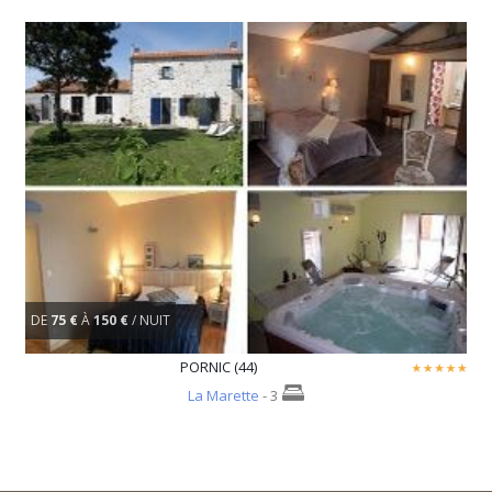
DE
75 €
À
150 €
/ NUIT
PORNIC (44)
La Marette
- 3