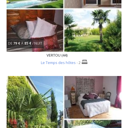
DE
79 €
À
85 €
/ NUIT
VERTOU (44)
Le Temps des hôtes
- 2