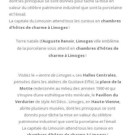
dont les principaux se sont donnés pour tâche la mise en
valeur du célèbre patrimoine industriel que sont la porcelaine
et l'émail.
La capitale du Limousin attend tous les curieux en
chambres
d'hôtes de charme à Limoges
!
Terre natale d’
Auguste Renoir
,
Limoges
ville emblème
de la porcelaine vous attend en
chambres d'hôtes de
charme à Limoges
!
Visitez le
« ventre de Limoges »
, ces
Halles Centrales
,
pensées dans les ateliers de Gustave Eiffel, la
place de la
Motte
redessinée au milieu des années 1990 et qui
s’inspire d’une esthétique très minérale, le
Pavillon du
Verdurier
de style Art Déco.. Limoges, en
Haute-Vienne
,
abrite plusieurs musées, dont les principaux se sont
donnés pour tâche la mise en valeur du célèbre
patrimoine industriel que sont la porcelaine et l'émail.
La capitale du Limousin attend tous les curieux en
chambres d'hôtes de charme à Limoges
!