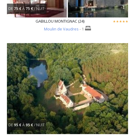
DE
75 €
À
75 €
/ NUIT
GABILLOU MONTIGNAC (24)
Moulin de Vaudres
- 1
DE
95 €
À
95 €
/ NUIT