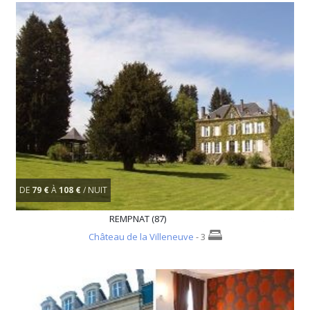
DE
79 €
À
108 €
/ NUIT
REMPNAT (87)
Château de la Villeneuve
- 3