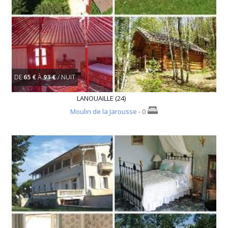
DE
65 €
À
93 €
/ NUIT
LANOUAILLE (24)
Moulin de la Jarousse
- 0