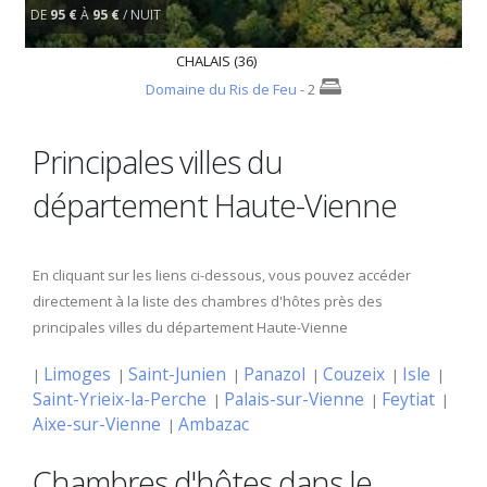
DE
95 €
À
95 €
/ NUIT
CHALAIS (36)
Domaine du Ris de Feu
- 2
Principales villes du
département Haute-Vienne
En cliquant sur les liens ci-dessous, vous pouvez accéder
directement à la liste des chambres d'hôtes près des
principales villes du département Haute-Vienne
Limoges
Saint-Junien
Panazol
Couzeix
Isle
|
|
|
|
|
|
Saint-Yrieix-la-Perche
Palais-sur-Vienne
Feytiat
|
|
|
Aixe-sur-Vienne
Ambazac
|
Chambres d'hôtes dans le