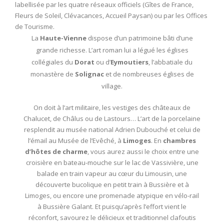
labellisée par les quatre réseaux officiels (Gîtes de France,
Fleurs de Soleil, Clévacances, Accueil Paysan) ou par les Offices
de Tourisme.
La
Haute-Vienne
dispose d’un patrimoine bâti d’une
grande richesse. L’art roman lui a légué les églises
collégiales du
Dorat
ou d’
Eymoutiers
, l’abbatiale du
monastère de
Solignac
et de nombreuses églises de
village.
On doit à l’art militaire, les vestiges des châteaux de
Chalucet, de Châlus ou de Lastours… L’art de la porcelaine
resplendit au musée national Adrien Dubouché et celui de
l’émail au Musée de l’Evêché, à
Limoges
. En
chambres
d’hôtes de charme
, vous aurez aussi le choix entre une
croisière en bateau-mouche sur le lac de Vassivière, une
balade en train vapeur au cœur du Limousin, une
découverte bucolique en petit train à Bussière et à
Limoges, ou encore une promenade atypique en vélo-rail
à Bussière Galant. Et puisqu’après l’effort vient le
réconfort, savourez le délicieux et traditionnel clafoutis