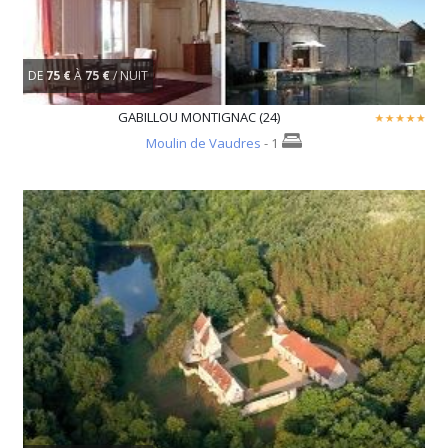
DE
75 €
À
75 €
/ NUIT
GABILLOU MONTIGNAC (24)
Moulin de Vaudres
- 1