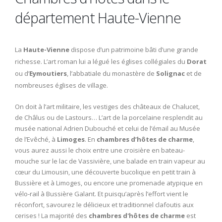
département Haute-Vienne
La
Haute-Vienne
dispose d’un patrimoine bâti d’une grande
richesse. L’art roman lui a légué les églises collégiales du
Dorat
ou d’
Eymoutiers
, l’abbatiale du monastère de
Solignac
et de
nombreuses églises de village.
On doit à l’art militaire, les vestiges des châteaux de Chalucet,
de Châlus ou de Lastours… L’art de la porcelaine resplendit au
musée national Adrien Dubouché et celui de l’émail au Musée
de l’Evêché, à
Limoges
. En
chambres d’hôtes de charme
,
vous aurez aussi le choix entre une croisière en bateau-
mouche sur le lac de Vassivière, une balade en train vapeur au
cœur du Limousin, une découverte bucolique en petit train à
Bussière et à Limoges, ou encore une promenade atypique en
vélo-rail à Bussière Galant. Et puisqu’après l’effort vient le
réconfort, savourez le délicieux et traditionnel clafoutis aux
cerises ! La majorité des
chambres d'hôtes de charme
est