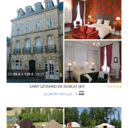
DE
89 €
À
129 €
/ NUIT
SAINT-LÉONARD-DE-NOBLAT (87)
Le Jardin des Lys
- 5