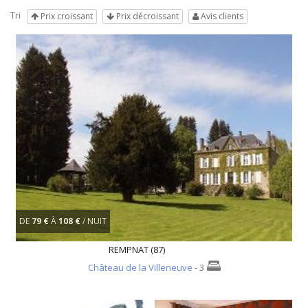
Tri
Prix croissant
Prix décroissant
Avis clients
DE
79 €
À
108 €
/ NUIT
REMPNAT (87)
Château de la Villeneuve
- 3