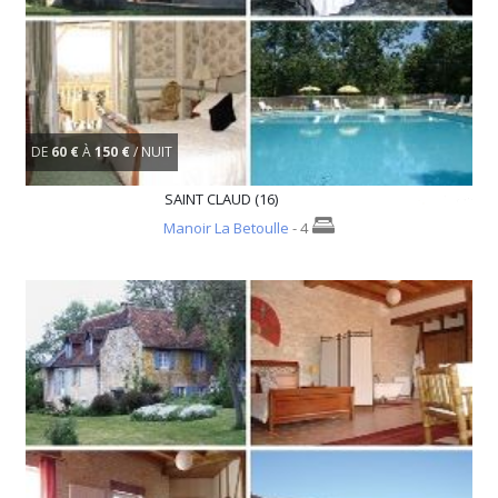
DE
60 €
À
150 €
/ NUIT
SAINT CLAUD (16)
Manoir La Betoulle
- 4