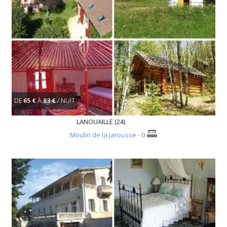
DE
65 €
À
93 €
/ NUIT
LANOUAILLE (24)
Moulin de la Jarousse
- 0