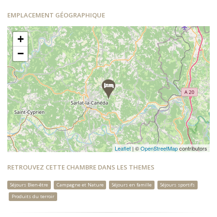
EMPLACEMENT GÉOGRAPHIQUE
+
−
Leaflet
| ©
OpenStreetMap
contributors
RETROUVEZ CETTE CHAMBRE DANS LES THEMES
Séjours Bien-être
Campagne et Nature
Séjours en famille
Séjours sportifs
Produits du terroir