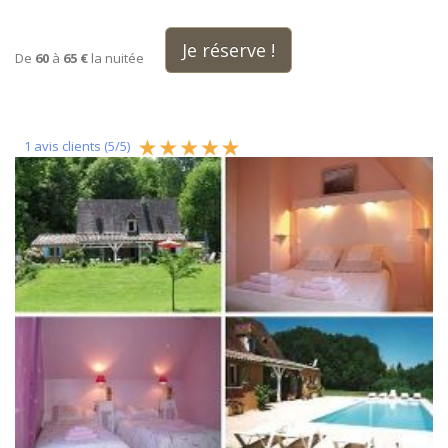
Je réserve !
De
60
à
65 €
la nuitée
1
avis clients (
5
/
5
)