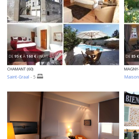
DE
95 €
À
160 €
/ NUIT
DE
85 €
CHAMANT (60)
MAGNY-
Saint-Graal
- 5
Maison