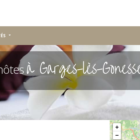
TÉS
à Garges-lès-Goness
hôtes
Veuillez patiente
+
−