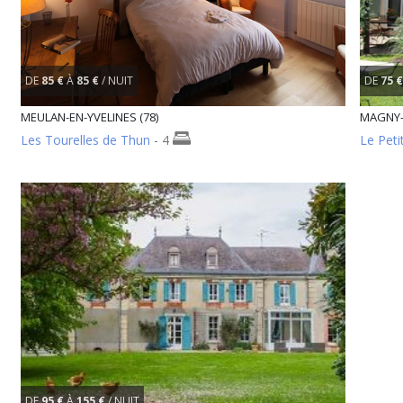
DE
85 €
À
85 €
/ NUIT
DE
75 €
MEULAN-EN-YVELINES (78)
MAGNY-
Les Tourelles de Thun
- 4
Le Petit
DE
95 €
À
155 €
/ NUIT