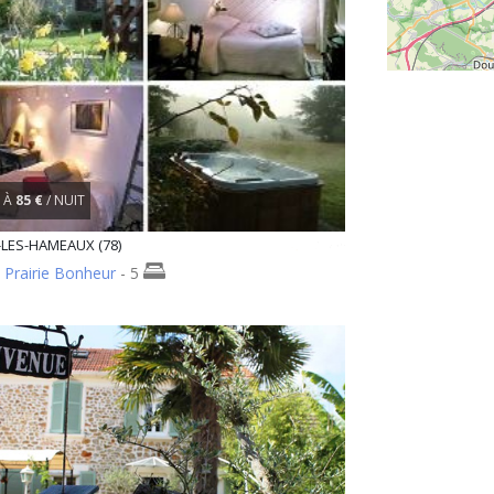
À
85 €
/ NUIT
LES-HAMEAUX (78)
 Prairie Bonheur
- 5