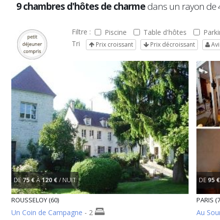
9 chambres d'hôtes de charme
dans un rayon de
Filtre :
Piscine
Table d'hôtes
Parki
Tri
Prix croissant
Prix décroissant
Avi
DE
75 €
À
120 €
/ NUIT
DE
95 €
ROUSSELOY (60)
PARIS (7
Un Coin de Campagne
- 2
Au Sou