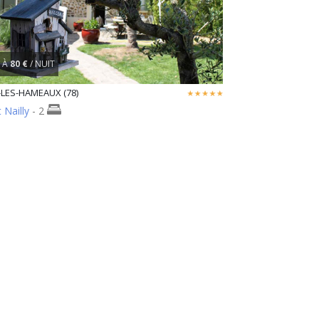
À
80 €
/ NUIT
LES-HAMEAUX (78)
 Nailly
- 2