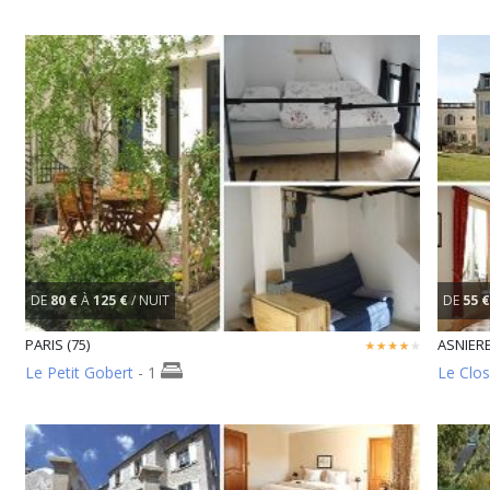
DE
80 €
À
125 €
/ NUIT
DE
55 €
PARIS (75)
ASNIERE
Le Petit Gobert
- 1
Le Clo