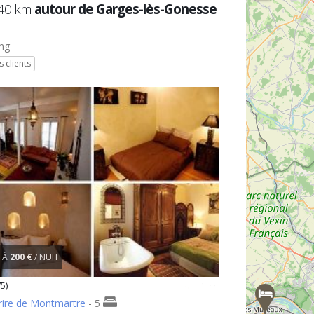
 40 km
autour de Garges-lès-Gonesse
ng
s clients
À
200 €
/ NUIT
5)
rire de Montmartre
- 5