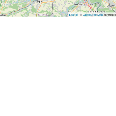
Leaflet
| ©
OpenStreetMap
contributo