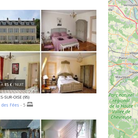
À
85 €
/ NUIT
S-SUR-OISE (95)
s des Fées
- 5