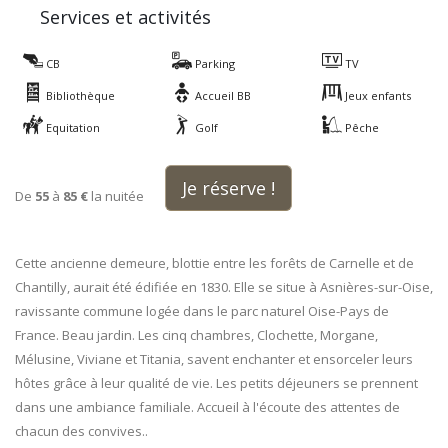
Services et activités
CB
Parking
TV
Bibliothèque
Accueil BB
Jeux enfants
Equitation
Golf
Pêche
Je réserve !
De
55
à
85 €
la nuitée
Cette ancienne demeure, blottie entre les forêts de Carnelle et de
Chantilly, aurait été édifiée en 1830. Elle se situe à Asnières-sur-Oise,
ravissante commune logée dans le parc naturel Oise-Pays de
France. Beau jardin. Les cinq chambres, Clochette, Morgane,
Mélusine, Viviane et Titania, savent enchanter et ensorceler leurs
hôtes grâce à leur qualité de vie. Les petits déjeuners se prennent
dans une ambiance familiale. Accueil à l'écoute des attentes de
chacun des convives..