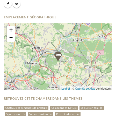
EMPLACEMENT GÉOGRAPHIQUE
+
−
Leaflet
| ©
OpenStreetMap
contributors
RETROUVEZ CETTE CHAMBRE DANS LES THEMES
Châteaux et demeures de prestige
Campagne et Nature
Séjours en famille
Séjours sportifs
Sorties d'autoroute
Produits du terroir