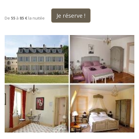
Je réserve !
De
55
à
85 €
la nuitée