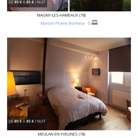
DE
85 €
À
85 €
/ NUIT
MAGNY-LES-HAMEAUX (78)
Maison Prairie Bonheur
- 5
DE
85 €
À
85 €
/ NUIT
MEULAN-EN-YVELINES (78)