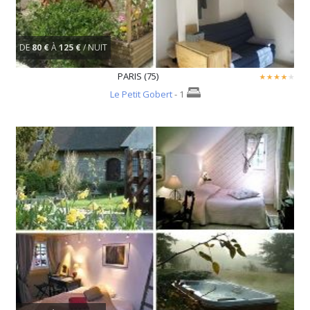
DE
80 €
À
125 €
/ NUIT
PARIS (75)
Le Petit Gobert
- 1