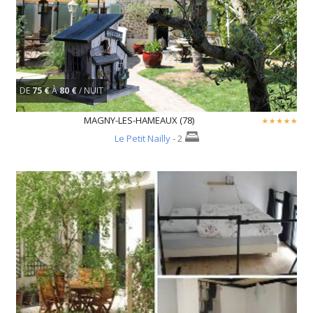
DE
75 €
À
80 €
/ NUIT
MAGNY-LES-HAMEAUX (78)
Le Petit Nailly
- 2