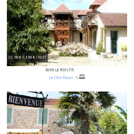
DE
75 €
À
130 €
/ NUIT
BOIS LE ROI (77)
Le Clos Fleuri
- 5