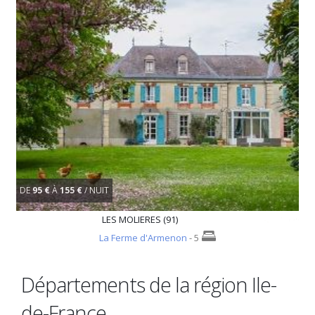
DE
95 €
À
155 €
/ NUIT
LES MOLIERES (91)
La Ferme d'Armenon
- 5
Départements de la région Ile-
de-France