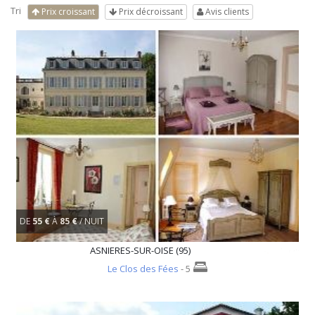
Tri
Prix croissant
Prix décroissant
Avis clients
DE
55 €
À
85 €
/ NUIT
ASNIERES-SUR-OISE (95)
Le Clos des Fées
- 5