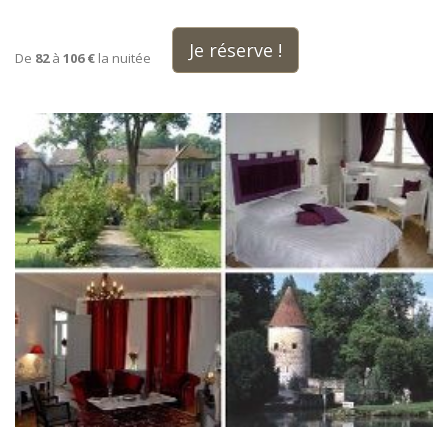
Je réserve !
De
82
à
106 €
la nuitée