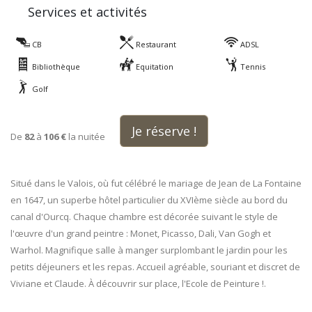
Services et activités
CB
Restaurant
ADSL
Bibliothèque
Equitation
Tennis
Golf
Je réserve !
De
82
à
106 €
la nuitée
Situé dans le Valois, où fut célébré le mariage de Jean de La Fontaine
en 1647, un superbe hôtel particulier du XVIème siècle au bord du
canal d'Ourcq. Chaque chambre est décorée suivant le style de
l'œuvre d'un grand peintre : Monet, Picasso, Dali, Van Gogh et
Warhol. Magnifique salle à manger surplombant le jardin pour les
petits déjeuners et les repas. Accueil agréable, souriant et discret de
Viviane et Claude. À découvrir sur place, l'Ecole de Peinture !.