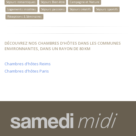
Séjours romantiques
Séjours Bien-être
Campagne et Nature
Logements insolites
Séjours passions
Séjours créatifs
Séjours sportifs
Réceptions & Séminaires
DÉCOUVREZ NOS CHAMBRES D'HÔTES DANS LES COMMUNES
ENVIRONNANTES, DANS UN RAYON DE 80 KM
Chambres d'hôtes Reims
Chambres d'hôtes Paris