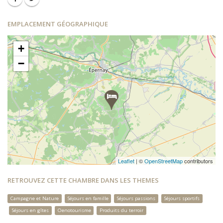
EMPLACEMENT GÉOGRAPHIQUE
+
−
Leaflet
| ©
OpenStreetMap
contributors
RETROUVEZ CETTE CHAMBRE DANS LES THEMES
Campagne et Nature
Séjours en famille
Séjours passions
Séjours sportifs
Séjours en gîtes
Oenotourisme
Produits du terroir