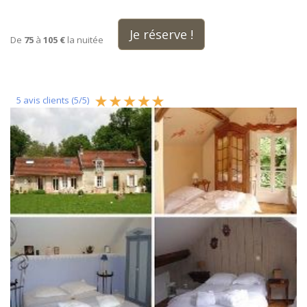
Je réserve !
De
75
à
105 €
la nuitée
5
avis clients (
5
/
5
)