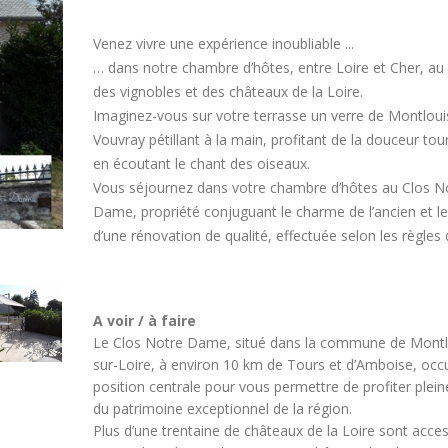
Venez vivre une expérience inoubliable ...
… dans notre chambre d’hôtes, entre Loire et Cher, a
des vignobles et des châteaux de la Loire.
Imaginez-vous sur votre terrasse un verre de Montloui
Vouvray pétillant à la main, profitant de la douceur tou
en écoutant le chant des oiseaux.
Vous séjournez dans votre chambre d’hôtes au Clos N
Dame, propriété conjuguant le charme de l’ancien et le
d’une rénovation de qualité, effectuée selon les règles de
A voir / à faire
Le Clos Notre Dame, situé dans la commune de Montl
sur-Loire, à environ 10 km de Tours et d’Amboise, oc
position centrale pour vous permettre de profiter plei
du patrimoine exceptionnel de la région.
Plus d’une trentaine de châteaux de la Loire sont acces