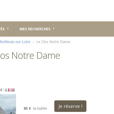
TÉS
MES RECHERCHES
ontlouis-sur-Loire
Le Clos Notre Dame
los Notre Dame
) :
Je réserve !
85 €
la nuitée