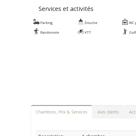
Services et activités
Parking
Douche
WC p
Randonnée
VTT
Gol
Chambres, Prix & Services
Avis clients
Acc