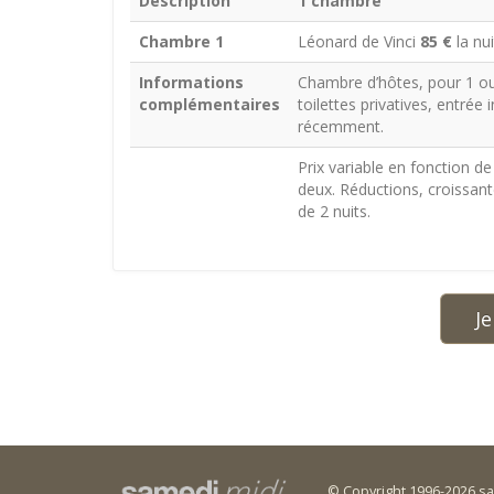
Description
1 chambre
Chambre 1
Léonard de Vinci
85 €
la nu
Informations
Chambre d’hôtes, pour 1 o
complémentaires
toilettes privatives, entré
récemment.
Prix variable en fonction d
deux. Réductions, croissante
de 2 nuits.
Je 
© Copyright 1996-2026 s