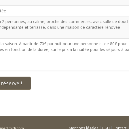
itée
u 2 personnes, au calme, proche des commerces, avec salle de douch
e indépendante et terrasse, dans une maison de caractère rénovée
e la saison. A partir de 70€ par nuit pour une personne et de 80€ pour
s en fonction de la durée, sur le prix à la nuitée pour les séjours à pa
réserve !
Mentions légales
|
CGU
|
Contact
amedimidi.com