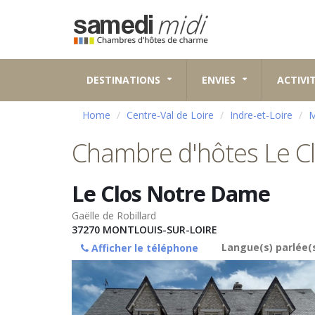
DESTINATIONS
ENVIES
ACTIVI
Home
Centre-Val de Loire
Indre-et-Loire
M
Chambre d'hôtes Le C
Le Clos Notre Dame
Gaëlle de Robillard
37270
MONTLOUIS-SUR-LOIRE
Langue(s) parlée(s
Afficher le téléphone