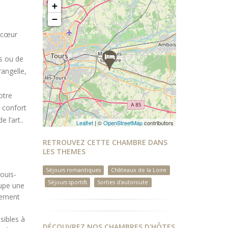
+
−
u cœur
s ou de
rangelle,
otre
 confort
 l’art..
Leaflet
| ©
OpenStreetMap
contributors
RETROUVEZ CETTE CHAMBRE DANS
LES THEMES
Séjours romantiques
Châteaux de la Loire
ouis-
Séjours sportifs
Sorties d'autoroute
cupe une
nement
sibles à
DÉCOUVREZ NOS CHAMBRES D'HÔTES