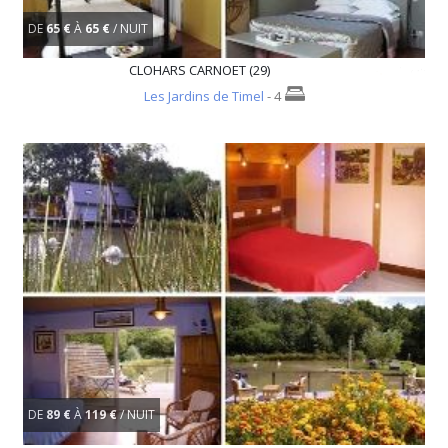
DE
65 €
À
65 €
/ NUIT
CLOHARS CARNOET (29)
Les Jardins de Timel
- 4
DE
89 €
À
119 €
/ NUIT