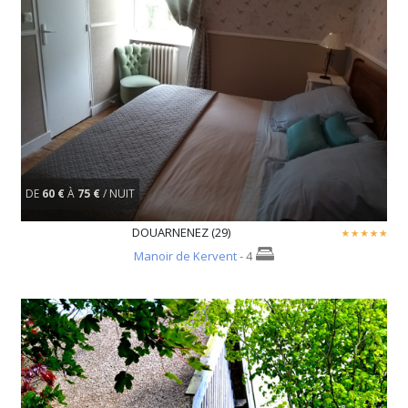
DE
60 €
À
75 €
/ NUIT
DOUARNENEZ (29)
Manoir de Kervent
- 4