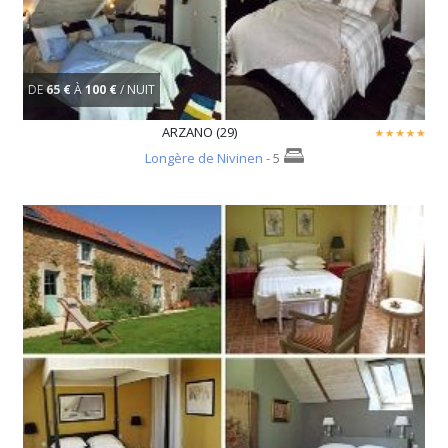
DE
65 €
À
100 €
/ NUIT
ARZANO (29)
Longère de Nivinen
- 5