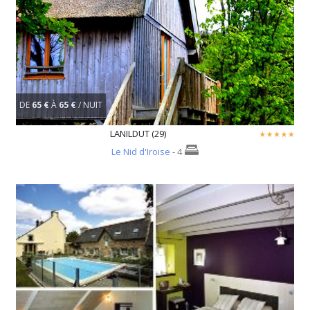
DE
65 €
À
65 €
/ NUIT
LANILDUT (29)
Le Nid d'Iroise
- 4