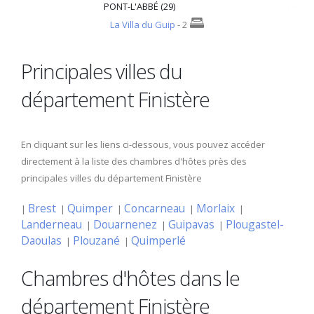
PONT-L'ABBÉ (29)
La Villa du Guip
- 2
Principales villes du
département Finistère
En cliquant sur les liens ci-dessous, vous pouvez accéder
directement à la liste des chambres d'hôtes près des
principales villes du département Finistère
Brest
Quimper
Concarneau
Morlaix
|
|
|
|
|
Landerneau
Douarnenez
Guipavas
Plougastel-
|
|
|
Daoulas
Plouzané
Quimperlé
|
|
Chambres d'hôtes dans le
département Finistère