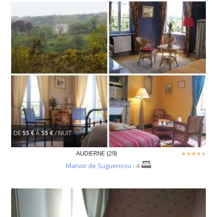
DE
55 €
À
55 €
/ NUIT
AUDIERNE (29)
Manoir de Suguensou
- 4