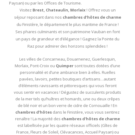
Paysan) ou par les Offices de Tourisme.
Visitez
Brest, Chateaulin, Morlaix
! Offrez vous un
séjour reposant dans nos
chambres d’hôtes de charme
du Finistère, le département le plus maritime de France !
Ses phares culminants et son patrimoine Vauban en font
un pays de grandeur et d’élégance ! Gagnez la Pointe du
Raz pour admirer des horizons splendides !
Les villes de Concarneau, Douarnenez, Guerlesquin,
Morlaix, Pont-Croix ou
Quimper
sont toutes dotées d’une
personnalité et d’une ambiance bien à elles. Ruelles
pavées, lavoirs, petites boutiques d’artisans…autant
d’éléments ravissants et pittoresques qui vous feront
vous sentir en vacances ! Dégustez de succulents produits
de la mer tels qu’huîtres et homards, une ou deux crêpes
de blé noir et un bon verre de cidre de Cornouaille ! En
chambres d’hôtes
dans le Finistère, vous vous sentirez
renaître ! La majorité des
chambres d'hôtes de charme
est labellisée par les quatre réseaux officiels (Gîtes de
France, Fleurs de Soleil, Clévacances, Accueil Paysan) ou