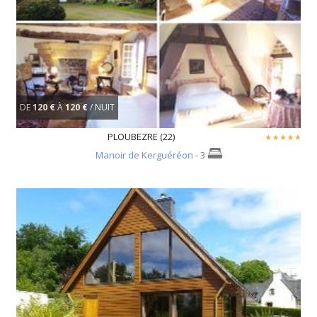
DE
120 €
À
120 €
/ NUIT
PLOUBEZRE (22)
Manoir de Kerguéréon
- 3