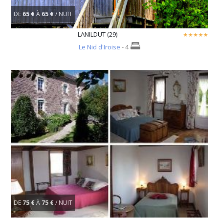
DE
65 €
À
65 €
/ NUIT
LANILDUT (29)
Le Nid d'Iroise
- 4
DE
75 €
À
75 €
/ NUIT