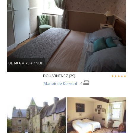
DE
60 €
À
75 €
/ NUIT
DOUARNENEZ (29)
Manoir de Kervent
- 4