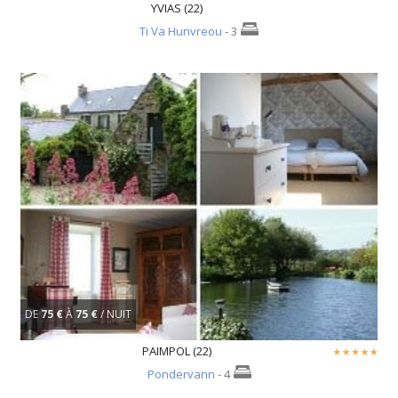
YVIAS (22)
Ti Va Hunvreou
- 3
DE
75 €
À
75 €
/ NUIT
PAIMPOL (22)
Pondervann
- 4