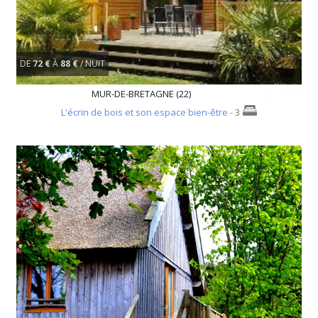
DE
72 €
À
88 €
/ NUIT
MUR-DE-BRETAGNE (22)
L'écrin de bois et son espace bien-être
- 3