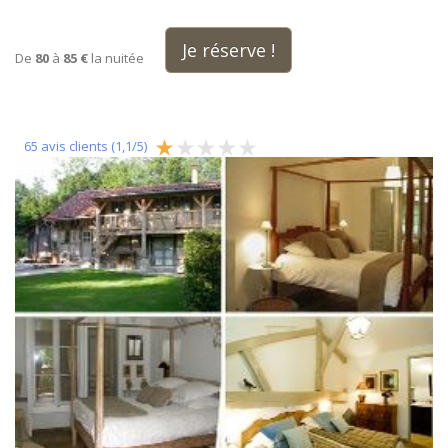
Je réserve !
De
80
à
85 €
la nuitée
65
avis clients (
1,1
/
5
)