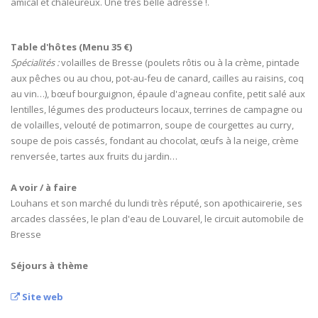
amical et chaleureux. Une très belle adresse !.
Table d'hôtes (Menu 35 €)
Spécialités :
volailles de Bresse (poulets rôtis ou à la crème, pintade
aux pêches ou au chou, pot-au-feu de canard, cailles au raisins, coq
au vin…), bœuf bourguignon, épaule d'agneau confite, petit salé aux
lentilles, légumes des producteurs locaux, terrines de campagne ou
de volailles, velouté de potimarron, soupe de courgettes au curry,
soupe de pois cassés, fondant au chocolat, œufs à la neige, crème
renversée, tartes aux fruits du jardin…
A voir / à faire
Louhans et son marché du lundi très réputé, son apothicairerie, ses
arcades classées, le plan d'eau de Louvarel, le circuit automobile de
Bresse
Séjours à thème
Site web