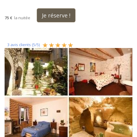
Je réserve !
75 €
la nuitée
3
avis clients (
5
/
5
)