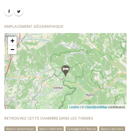
EMPLACEMENT GÉOGRAPHIQUE
+
−
Leaflet
| ©
OpenStreetMap
contributors
RETROUVEZ CETTE CHAMBRE DANS LES THEMES
Séjours romantiques
Séjours Bien-être
Campagne et Nature
Séjours passions