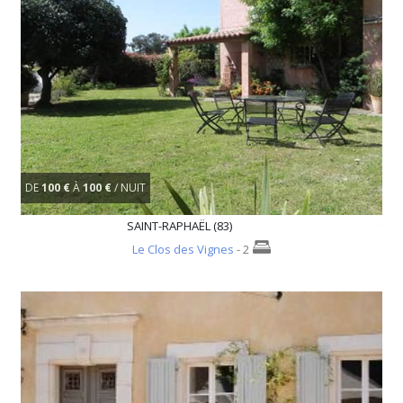
DE
100 €
À
100 €
/ NUIT
SAINT-RAPHAËL (83)
Le Clos des Vignes
- 2