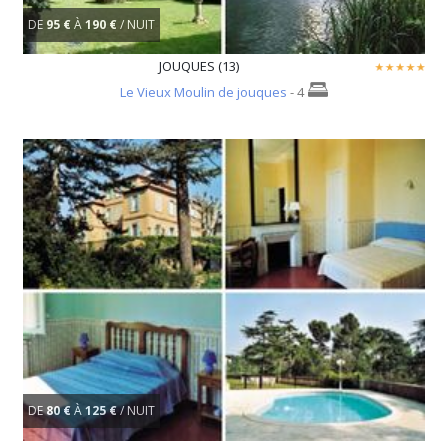
DE
95 €
À
190 €
/ NUIT
JOUQUES (13)
Le Vieux Moulin de jouques
- 4
DE
80 €
À
125 €
/ NUIT