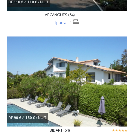
DE
110 €
À
110 €
/ NUIT
ARCANGUES (64)
Iparra
- 4
DE
90 €
À
150 €
/ NUIT
BIDART (64)