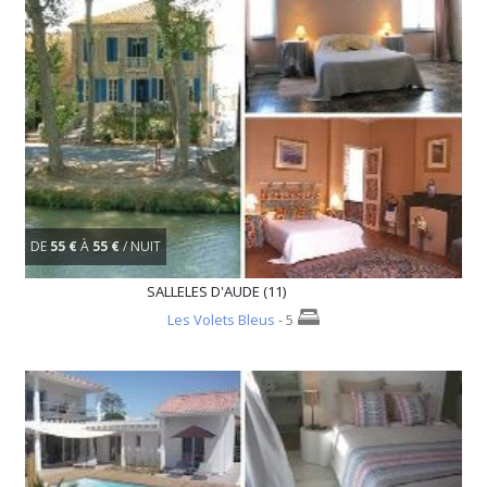
DE
55 €
À
55 €
/ NUIT
SALLELES D'AUDE (11)
Les Volets Bleus
- 5