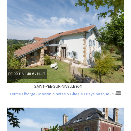
DE
90 €
À
140 €
/ NUIT
SAINT-PEE-SUR-NIVELLE (64)
Ferme Elhorga - Maison d'hôtes & Gîtes au Pays basque
- 5