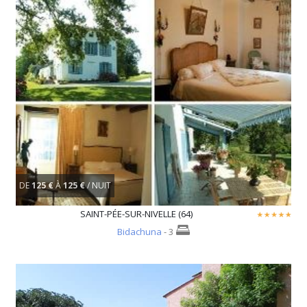
DE
125 €
À
125 €
/ NUIT
SAINT-PÉE-SUR-NIVELLE (64)
Bidachuna
- 3