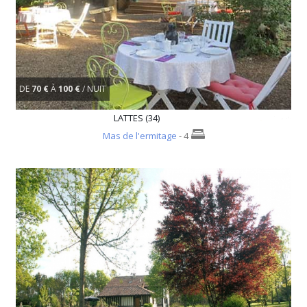
DE
70 €
À
100 €
/ NUIT
LATTES (34)
Mas de l'ermitage
- 4