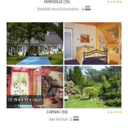
MARSEILLE (13)
Bastide des Escourches
- 4
DE
75 €
À
77 €
/ NUIT
CARNAC (56)
Ker Kristal
- 2