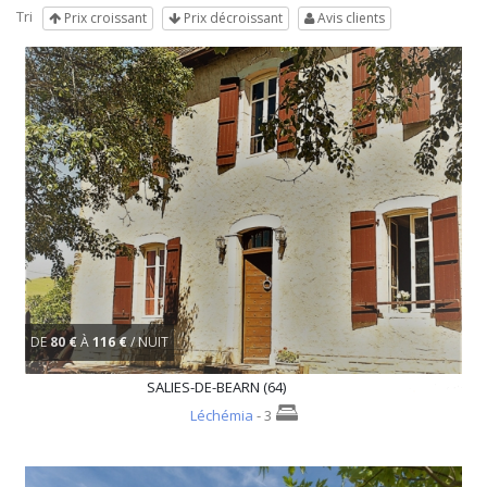
Tri
Prix croissant
Prix décroissant
Avis clients
DE
80 €
À
116 €
/ NUIT
SALIES-DE-BEARN (64)
Léchémia
- 3