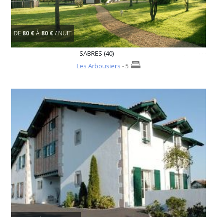
DE
80 €
À
80 €
/ NUIT
SABRES (40)
Les Arbousiers
- 5