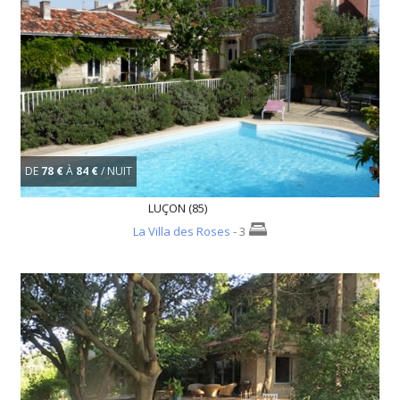
DE
78 €
À
84 €
/ NUIT
LUÇON (85)
La Villa des Roses
- 3