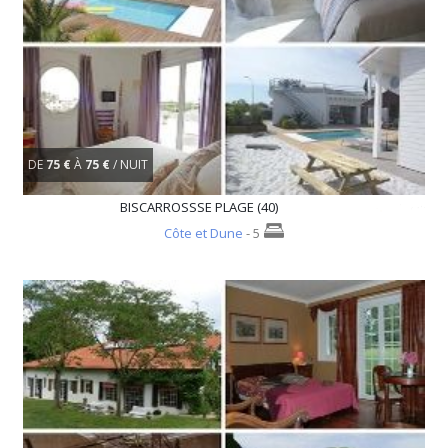
DE
75 €
À
75 €
/ NUIT
BISCARROSSSE PLAGE (40)
Côte et Dune
- 5