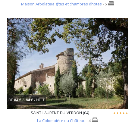
Maison Arbolateia gîtes et chambres dhotes
- 5
DE
84 €
À
84 €
/ NUIT
SAINT-LAURENT-DU-VERDON (04)
La Colombière du Château
- 4