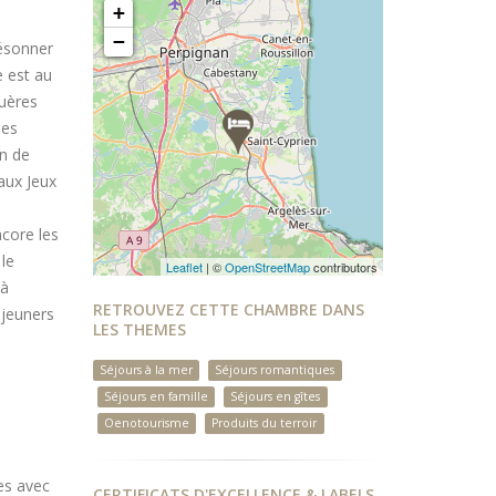
+
−
résonner
e est au
quères
les
on de
 aux Jeux
core les
le
Leaflet
| ©
OpenStreetMap
contributors
 à
RETROUVEZ CETTE CHAMBRE DANS
éjeuners
LES THEMES
Séjours à la mer
Séjours romantiques
Séjours en famille
Séjours en gîtes
Oenotourisme
Produits du terroir
es avec
CERTIFICATS D'EXCELLENCE & LABELS