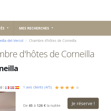
TÉS
MES RECHERCHES
eilla-del-Vercol
Chambre d'hôtes de Corneilla
bre d'hôtes de Corneilla
eilla
) :
1
avis clients (
4
/
5
)
Je réserve !
De
65
à
126 €
la nuitée