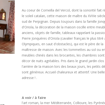
Au coeur de Corneilla del Vercol, dont la sonorité fait 
le soleil catalan, cette maison de maître du XVIIIe siècl
sud de Perpignan. Depuis toujours dans la famille Jon
d'Oriola, la décoration de la maison oscille entre meub
anciens, objets de famille, tableaux rappelant la passi
Pierre Jonquères d'Oriola (cavalier français le plus titré
Olympiques, en saut d'obstacles), qui est le père de la
maîtresse de maison. Avec les tommettes au sol ou en
meubles chinés dans les brocantes, les chambres sont 
décor de nuits agréables. Pris dans le grand jardin clos
l'arrière de la maison lors des beaux jours, les petits d
sont généreux. Accueil chaleureux et attentif. Une belle
adresse ! .
A voir / à faire
l'art roman, la mer Méditerranée, Collioure, les Pyréné
ture