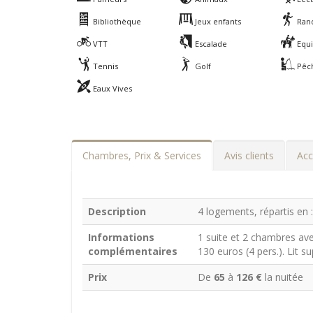
Bibliothèque
Jeux enfants
Ran
VTT
Escalade
Equi
Tennis
Golf
Pêc
Eaux Vives
Chambres, Prix & Services
Avis clients
Acc
Description
4 logements, répartis en 
Informations
1 suite et 2 chambres ave
complémentaires
130 euros (4 pers.). Lit su
Prix
De
65
à
126 €
la nuitée