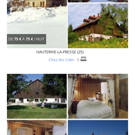
DE
75 €
À
75 €
/ NUIT
HAUTERIVE-LA-FRESSE (25)
Chez les Colin
- 5