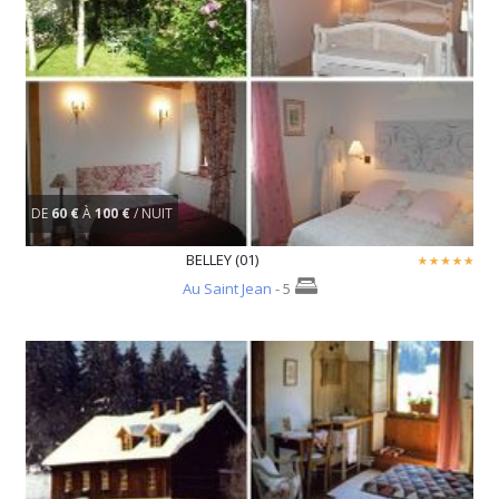
DE
60 €
À
100 €
/ NUIT
BELLEY (01)
Au Saint Jean
- 5