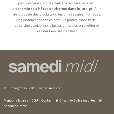
pas : cascades, grottes, belvédères, lacs, rivières...
En
chambres d'hôtes de charme dans le Jura
, profitez
de la qualité des produits du terroir jurassien : fromages,
vins (notamment son célèbre Vin Jaune), charcuterie...
La cuisine traditionnelle jurassienne a su en profiter et
régaler bien des papilles !
© Copyright 1996-2026 samedimidi.com
Mentions légales
|
CGU
|
Contact
|
Gîtes
|
Salles insolites
|
Annonces Immo