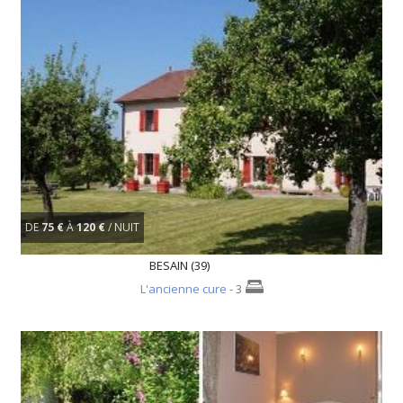
DE
75 €
À
120 €
/ NUIT
BESAIN (39)
L'ancienne cure
- 3