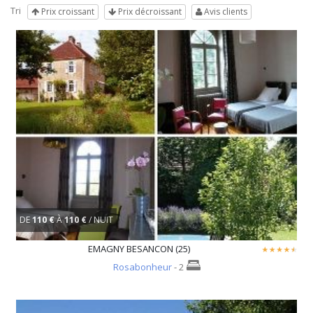
Tri
Prix croissant
Prix décroissant
Avis clients
DE
110 €
À
110 €
/ NUIT
EMAGNY BESANCON (25)
Rosabonheur
- 2