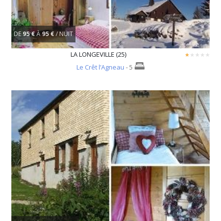
DE
95 €
À
95 €
/ NUIT
LA LONGEVILLE (25)
Le Crêt l’Agneau
- 5