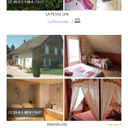
DE
45 €
À
130 €
/ NUIT
LA PESSE (39)
La Renouée
- 2
DE
55 €
À
60 €
/ NUIT
RAHON (39)