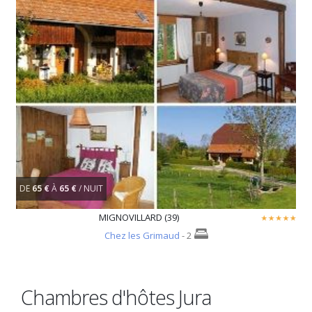
DE
65 €
À
65 €
/ NUIT
MIGNOVILLARD (39)
Chez les Grimaud
- 2
Chambres d'hôtes Jura