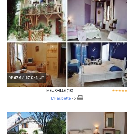
DE
67 €
À
67 €
/ NUIT
MEURVILLE (10)
L'Haubette
- 5