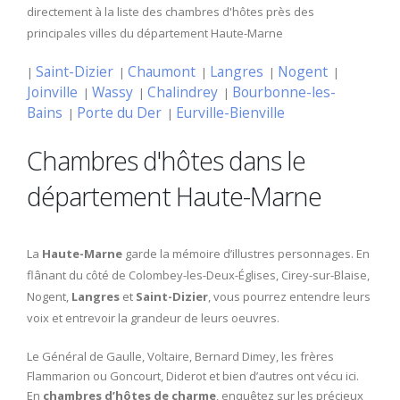
directement à la liste des chambres d'hôtes près des
principales villes du département Haute-Marne
Saint-Dizier
Chaumont
Langres
Nogent
|
|
|
|
|
Joinville
Wassy
Chalindrey
Bourbonne-les-
|
|
|
Bains
Porte du Der
Eurville-Bienville
|
|
Chambres d'hôtes dans le
département Haute-Marne
La
Haute-Marne
garde la mémoire d’illustres personnages. En
flânant du côté de Colombey-les-Deux-Églises, Cirey-sur-Blaise,
Nogent,
Langres
et
Saint-Dizier
, vous pourrez entendre leurs
voix et entrevoir la grandeur de leurs oeuvres.
Le Général de Gaulle, Voltaire, Bernard Dimey, les frères
Flammarion ou Goncourt, Diderot et bien d’autres ont vécu ici.
En
chambres d’hôtes de charme
, enquêtez sur les précieux