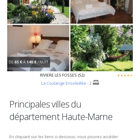
DE
65 €
À
140 €
/ NUIT
RIVIERE LES FOSSES (52)
La Coulange Ensoleillée
- 2
Principales villes du
département Haute-Marne
En cliquant sur les liens ci-dessous, vous pouvez accéder