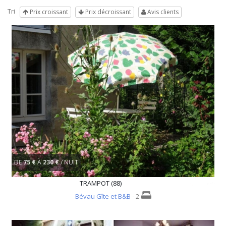
Tri
Prix croissant
Prix décroissant
Avis clients
DE
75 €
À
230 €
/ NUIT
TRAMPOT (88)
Bévau Gîte et B&B
- 2