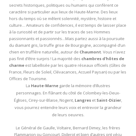
secrets historiques, politiques ou humains qui confèrent ce
caractère si particulier aux lieux de Haute-Marne. Des lieux
hors du temps où se mêlent solennité, mystère, histoire et
culture… Amateurs de confidences, il est temps de laisser place
à la curiosité et de partir sur les traces de ses Hommes
passionnants et passionnés…Mais partez aussi à la poursuite
du diamant gris, la truffe grise de Bourgogne, accompagné d’un
chien en truffière naturelle, autour de
Chaumont
. Vous n’avez
pas finit d’être surpris ! La majorité des
chambres d'hôtes de
charme
est labellisée par les quatre réseaux officiels (Gîtes de
France, Fleurs de Soleil, Clévacances, Accueil Paysan) ou par les
Offices de Tourisme.
La
Haute-Marne
garde la mémoire d’illustres
personnages. En flânant du côté de Colombey-les-Deux-
Églises, Cirey-sur-Blaise, Nogent,
Langres
et
Saint-Dizier
,
vous pourrez entendre leurs voix et entrevoir la grandeur
de leurs oeuvres.
Le Général de Gaulle, Voltaire, Bernard Dimey, les frères
Flammarion ou Goncourt, Diderot et bien d’autres ont vécu