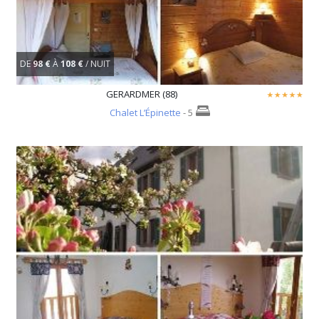
DE
98 €
À
108 €
/ NUIT
GERARDMER (88)
Chalet L’Épinette
- 5