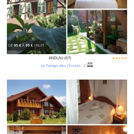
DE
95 €
À
95 €
/ NUIT
ANDLAU (67)
Le Temps des Choses
- 2