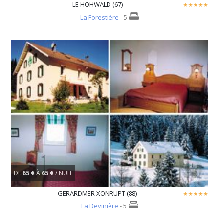
LE HOHWALD (67)
La Forestière
- 5
DE
65 €
À
65 €
/ NUIT
GERARDMER XONRUPT (88)
La Devinière
- 5