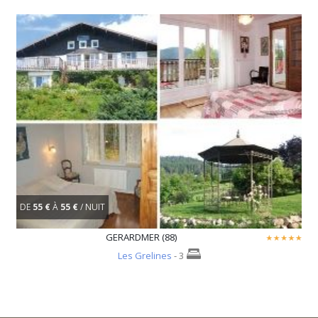
DE
55 €
À
55 €
/ NUIT
GERARDMER (88)
Les Grelines
- 3