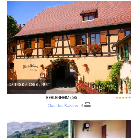
DE
140 €
À
200 €
/ NUIT
BEBLENHEIM (68)
Clos des Raisins
- 4