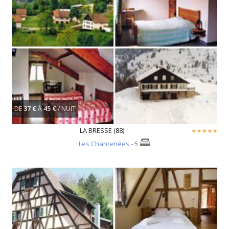
DE
37 €
À
45 €
/ NUIT
LA BRESSE (88)
Les Chantenées
- 5