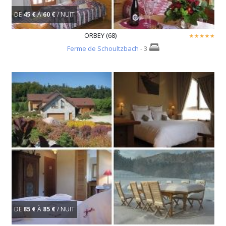
DE
45 €
À
60 €
/ NUIT
ORBEY (68)
Ferme de Schoultzbach
- 3
DE
85 €
À
85 €
/ NUIT