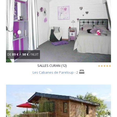
DE
89 €
À
98 €
/ NUIT
SALLES CURAN (12)
Les Cabanes de Pareloup
- 2