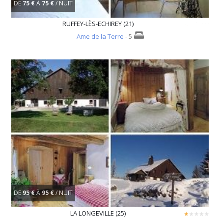
DE
75 €
À
75 €
/ NUIT
RUFFEY-LÈS-ECHIREY (21)
Ame de la Terre
- 5
DE
95 €
À
95 €
/ NUIT
LA LONGEVILLE (25)