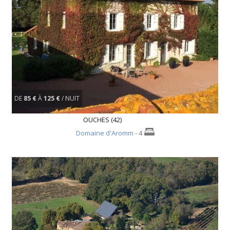
DE
85 €
À
125 €
/ NUIT
OUCHES (42)
Domaine d'Aromm
- 4