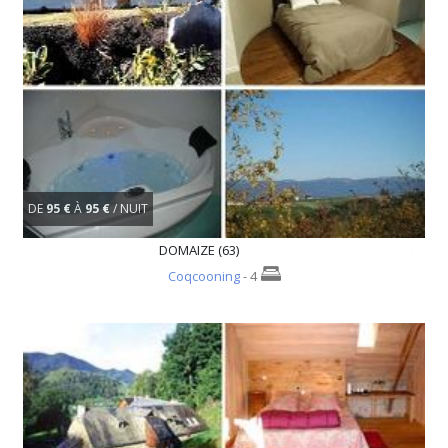
DE
95 €
À
95 €
/ NUIT
DOMAIZE (63)
Coqcooning
- 4