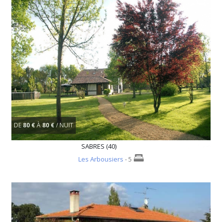
DE
80 €
À
80 €
/ NUIT
SABRES (40)
Les Arbousiers
- 5