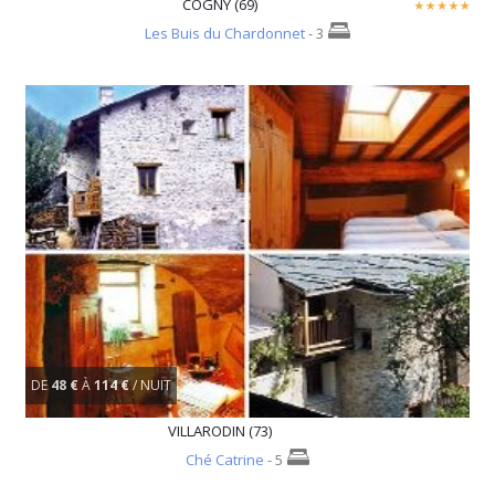
COGNY (69)
Les Buis du Chardonnet
- 3
DE
48 €
À
114 €
/ NUIT
VILLARODIN (73)
Ché Catrine
- 5