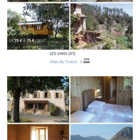
DE
75 €
À
75 €
/ NUIT
LES VANS (07)
Mas du Tracol
- 3