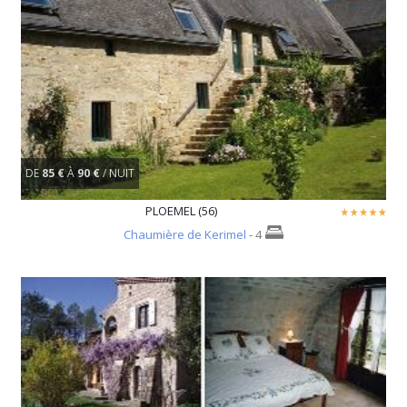
DE
85 €
À
90 €
/ NUIT
PLOEMEL (56)
Chaumière de Kerimel
- 4