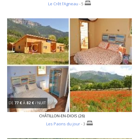
Le Crêt l’Agneau
- 5
DE
77 €
À
82 €
/ NUIT
CHÂTILLON-EN-DIOIS (26)
Les Paons du jour
- 3