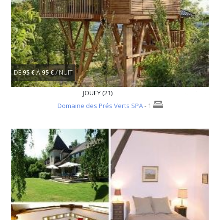
DE
95 €
À
95 €
/ NUIT
JOUEY (21)
Domaine des Prés Verts SPA
- 1