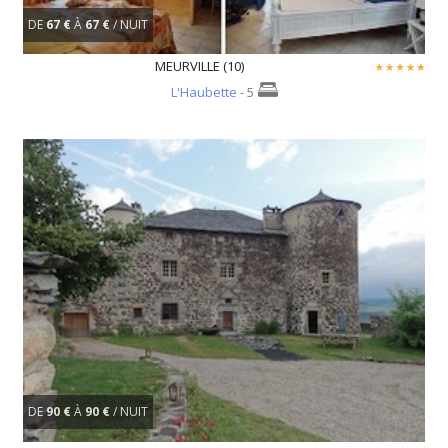
DE
67 €
À
67 €
/ NUIT
MEURVILLE (10)
L'Haubette
- 5
DE
90 €
À
90 €
/ NUIT