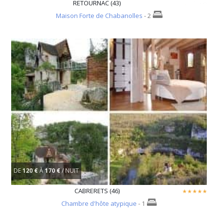
RETOURNAC (43)
Maison Forte de Chabanolles
- 2
DE
120 €
À
170 €
/ NUIT
CABRERETS (46)
Chambre d'hôte atypique
- 1