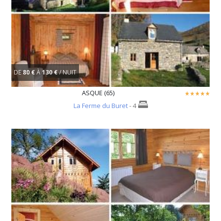
DE
80 €
À
130 €
/ NUIT
ASQUE (65)
La Ferme du Buret
- 4