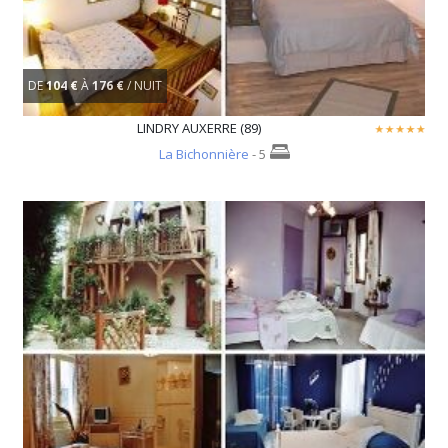
DE
104 €
À
176 €
/ NUIT
LINDRY AUXERRE (89)
La Bichonnière
- 5