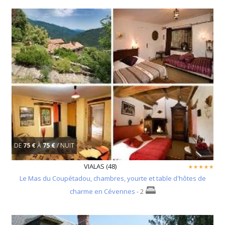
DE
75 €
À
75 €
/ NUIT
VIALAS (48)
Le Mas du Coupétadou, chambres, yourte et table d'hôtes de
charme en Cévennes
- 2