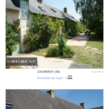
DE
55 €
À
60 €
/ NUIT
DAUMERAY (49)
Domaine de Suie
- 1