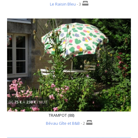
Le Raisin Bleu
- 3
DE
75 €
À
230 €
/ NUIT
TRAMPOT (88)
Bévau Gîte et B&B
- 2