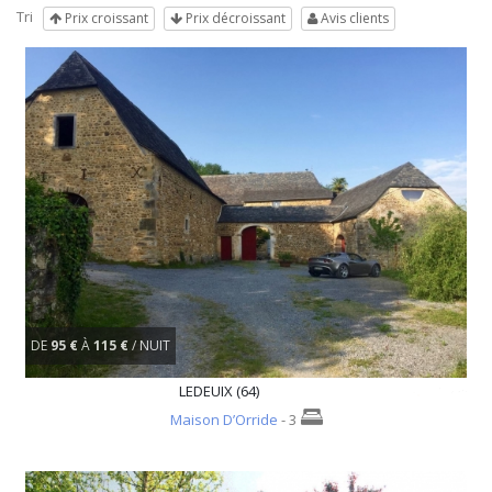
Tri
Prix croissant
Prix décroissant
Avis clients
DE
95 €
À
115 €
/ NUIT
LEDEUIX (64)
Maison D’Orride
- 3