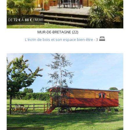
DE
72 €
À
88 €
/ NUIT
MUR-DE-BRETAGNE (22)
L'écrin de bois et son espace bien-être
- 3