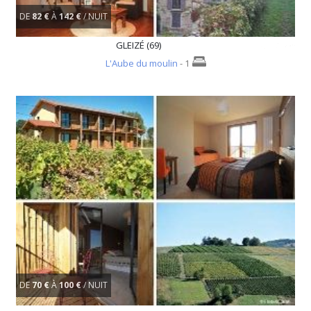
DE
82 €
À
142 €
/ NUIT
GLEIZÉ (69)
L'Aube du moulin
- 1
DE
70 €
À
100 €
/ NUIT