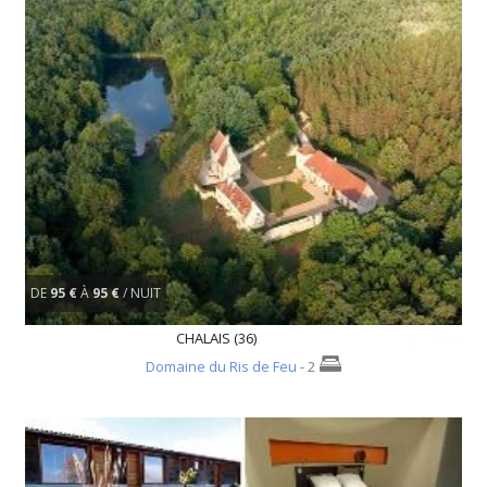
DE
95 €
À
95 €
/ NUIT
CHALAIS (36)
Domaine du Ris de Feu
- 2