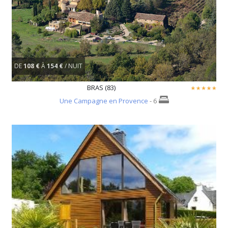
DE
108 €
À
154 €
/ NUIT
BRAS (83)
Une Campagne en Provence
- 6