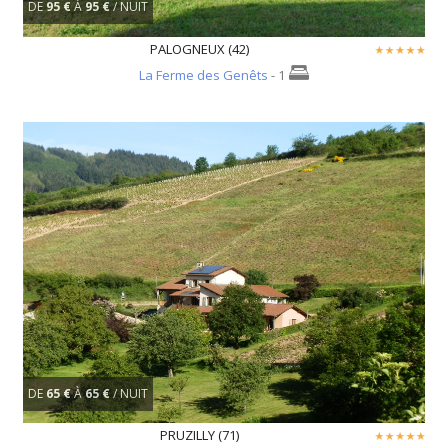
DE
95 €
À
95 €
/ NUIT
PALOGNEUX (42)
La Ferme des Genêts
- 1
DE
65 €
À
65 €
/ NUIT
PRUZILLY (71)