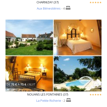
CHARNIZAY (37)
Aux Bénestières
- 4
DE
75 €
À
75 €
/ NUIT
NOUANS LES FONTAINES (37)
La Petite Richerie
- 2