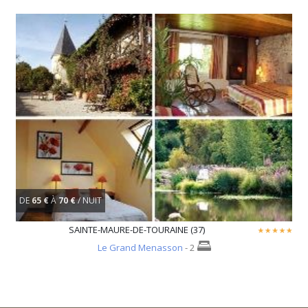
DE
65 €
À
70 €
/ NUIT
SAINTE-MAURE-DE-TOURAINE (37)
Le Grand Menasson
- 2