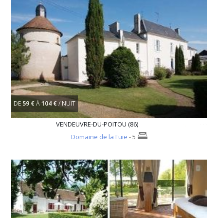
DE
59 €
À
104 €
/ NUIT
VENDEUVRE-DU-POITOU (86)
Domaine de la Fuie
- 5