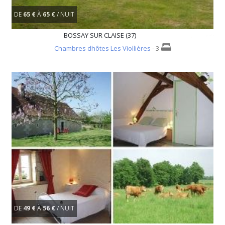
DE
65 €
À
65 €
/ NUIT
BOSSAY SUR CLAISE (37)
Chambres dhôtes Les Viollières
- 3
DE
49 €
À
56 €
/ NUIT