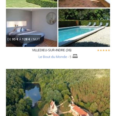
DE
95 €
À
128 €
/ NUIT
VILLEDIEU-SUR-INDRE (36)
Le Bout du Monde
- 5