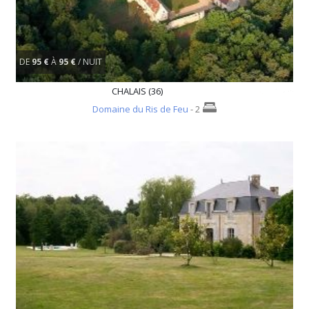
DE
95 €
À
95 €
/ NUIT
CHALAIS (36)
Domaine du Ris de Feu
- 2