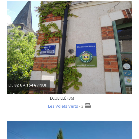
DE
82 €
À
154 €
/ NUIT
ÉCUEILLÉ (36)
Les Volets Verts
- 3