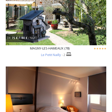
DE
75 €
À
80 €
/ NUIT
MAGNY-LES-HAMEAUX (78)
Le Petit Nailly
- 2