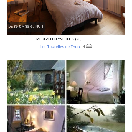
DE
85 €
À
85 €
/ NUIT
MEULAN-EN-YVELINES (78)
Les Tourelles de Thun
- 4