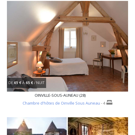
DE
65 €
À
65 €
/ NUIT
OINVILLE-SOUS-AUNEAU (28)
Chambre d'hôtes de Oinville Sous Auneau
- 4