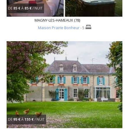
DE
85 €
À
85 €
/ NUIT
MAGNY-LES-HAMEAUX (78)
Maison Prairie Bonheur
- 5
DE
95 €
À
155 €
/ NUIT