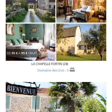
DE
95 €
À
95 €
/ NUIT
LA CHAPELLE FORTIN (28)
Domaine des Evis
- 5