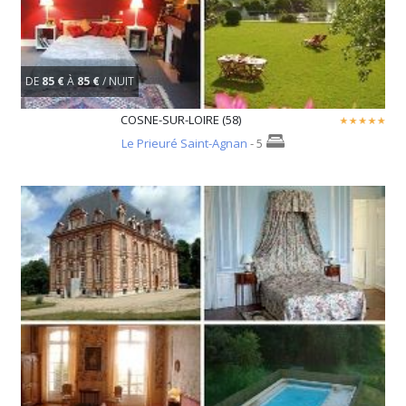
DE
85 €
À
85 €
/ NUIT
COSNE-SUR-LOIRE (58)
Le Prieuré Saint-Agnan
- 5