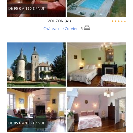
DE
95 €
À
160 €
/ NUIT
VOUZON (41)
Château Le Corvier
- 5
DE
95 €
À
105 €
/ NUIT