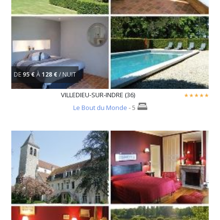
DE
95 €
À
128 €
/ NUIT
VILLEDIEU-SUR-INDRE (36)
Le Bout du Monde
- 5