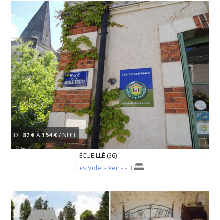
DE
82 €
À
154 €
/ NUIT
ÉCUEILLÉ (36)
Les Volets Verts
- 3