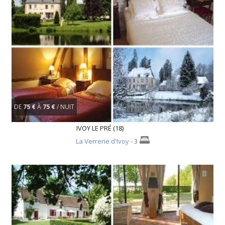
DE
75 €
À
75 €
/ NUIT
IVOY LE PRÉ (18)
La Verrerie d'Ivoy
- 3