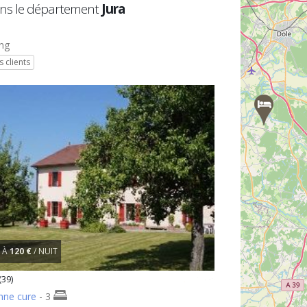
ns le département
Jura
ng
s clients
À
120 €
/ NUIT
(39)
nne cure
- 3