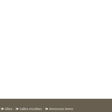
|
Gîtes
|
Salles insolites
|
Annonces Immo