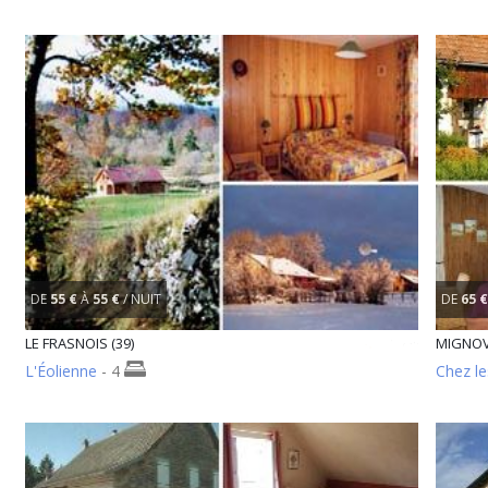
DE
55 €
À
55 €
/ NUIT
DE
65 €
LE FRASNOIS (39)
MIGNOVI
L'Éolienne
- 4
Chez l