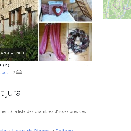
À
130 €
/ NUIT
E (39)
ouée
- 2
t Jura
ement à la liste des chambres d'hôtes près des
ole
Hauts de Bienne
Poligny