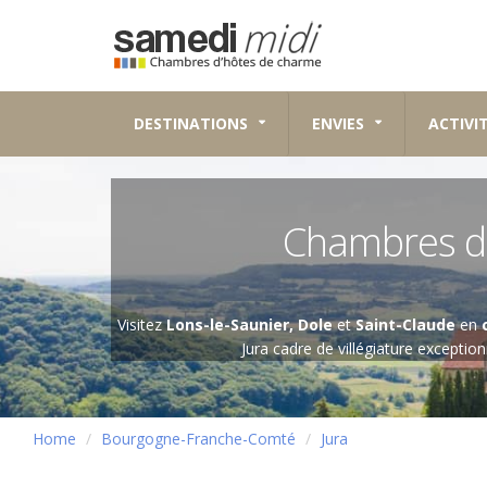
DESTINATIONS
ENVIES
ACTIVI
Chambres d
Visitez
Lons-le-Saunier, Dole
et
Saint-Claude
en
Jura cadre de villégiature exceptio
Home
Bourgogne-Franche-Comté
Jura