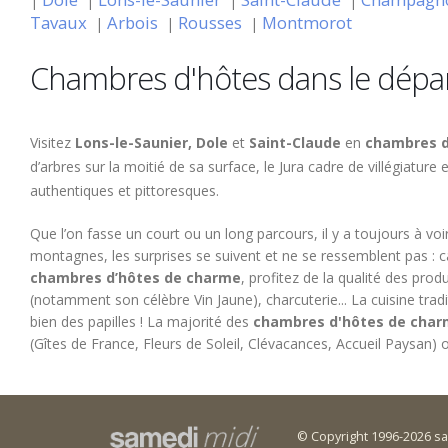
|
|
|
|
Tavaux
Arbois
Rousses
Montmorot
|
|
|
Chambres d'hôtes dans le dépa
Visitez
Lons-le-Saunier, Dole
et
Saint-Claude
en
chambres d
d’arbres sur la moitié de sa surface, le Jura cadre de villégiature
authentiques et pittoresques.
Que l’on fasse un court ou un long parcours, il y a toujours à voir
montagnes, les surprises se suivent et ne se ressemblent pas : cas
chambres d’hôtes de charme
, profitez de la qualité des prod
(notamment son célèbre Vin Jaune), charcuterie... La cuisine tradi
bien des papilles ! La majorité des
chambres d'hôtes de cha
(Gîtes de France, Fleurs de Soleil, Clévacances, Accueil Paysan) 
© Copyright 1996-2026 s