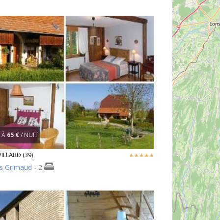
À
65 €
/ NUIT
LLARD (39)
es Grimaud
- 2