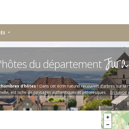
TÉS
Jura
'hôtes du département
chambres d’hôtes
! Dans cet écrin naturel recouvert d’arbres sur la 
nnelle, est riche de paysages authentiques et pittoresques.
En savoir p
Veuillez patiente
+
−