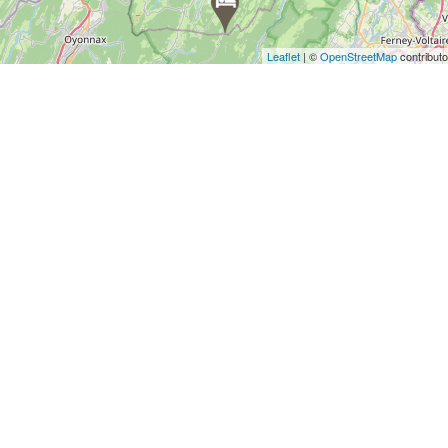
Leaflet
| ©
OpenStreetMap
contributo