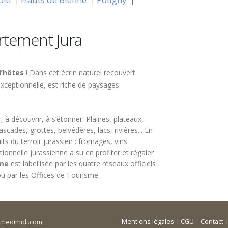
|
|
|
rtement Jura
’hôtes
! Dans cet écrin naturel recouvert
 exceptionnelle, est riche de paysages
, à découvrir, à s’étonner. Plaines, plateaux,
cades, grottes, belvédères, lacs, rivières... En
uits du terroir jurassien : fromages, vins
tionnelle jurassienne a su en profiter et régaler
rme
est labellisée par les quatre réseaux officiels
ou par les Offices de Tourisme.
Mentions légales
|
CGU
|
Contact
amedimidi.com