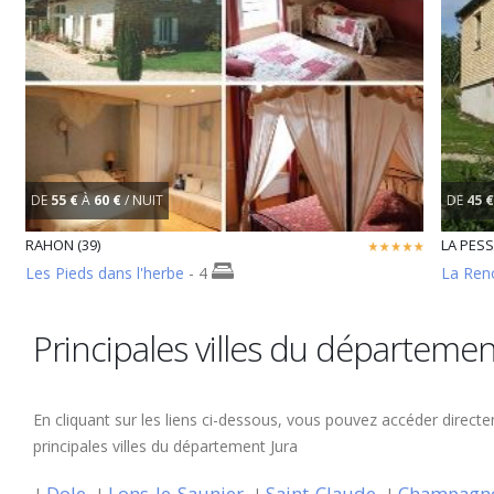
DE
55 €
À
60 €
/ NUIT
DE
45 €
RAHON (39)
LA PESS
Les Pieds dans l'herbe
- 4
La Ren
Principales villes du départemen
En cliquant sur les liens ci-dessous, vous pouvez accéder direct
principales villes du département Jura
Dole
Lons-le-Saunier
Saint-Claude
Champagn