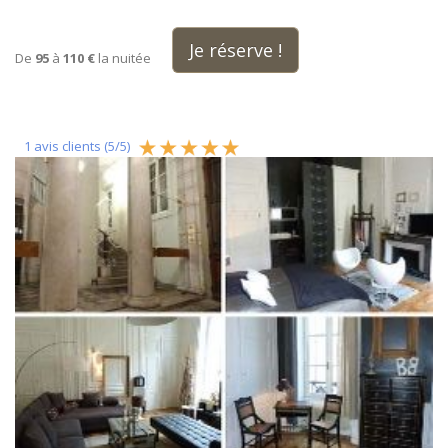
Je réserve !
De
95
à
110 €
la nuitée
1
avis clients (
5
/
5
)