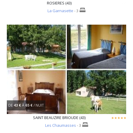
ROSIERES (43)
La Garnasette
- 3
DE
43 €
À
65 €
/ NUIT
SAINT BEAUZIRE BRIOUDE (43)
Les Chaumasses
- 3