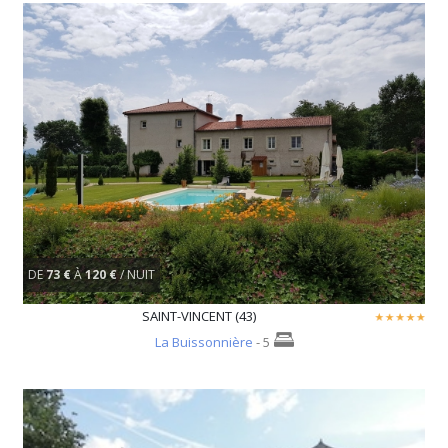
DE
73 €
À
120 €
/ NUIT
SAINT-VINCENT (43)
La Buissonnière
- 5