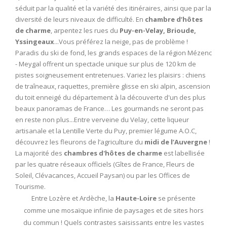
séduit par la qualité et la variété des itinéraires, ainsi que par la
diversité de leurs niveaux de difficulté. En
chambre d’hôtes
de charme
, arpentez les rues du
Puy-en-Velay, Brioude,
Yssingeaux
...Vous préférez la neige, pas de problème !
Paradis du ski de fond, les grands espaces de la région Mézenc
- Meygal offrent un spectacle unique sur plus de 120 km de
pistes soigneusement entretenues. Variez les plaisirs : chiens
de traîneaux, raquettes, première glisse en ski alpin, ascension
du toit enneigé du département à la découverte d'un des plus
beaux panoramas de France… Les gourmands ne seront pas
en reste non plus...Entre verveine du Velay, cette liqueur
artisanale et la Lentille Verte du Puy, premier légume A.O.C,
découvrez les fleurons de l’agriculture du
midi de l’Auvergne
!
La majorité des
chambres d'hôtes de charme
est labellisée
par les quatre réseaux officiels (Gîtes de France, Fleurs de
Soleil, Clévacances, Accueil Paysan) ou par les Offices de
Tourisme.
Entre Lozère et Ardèche, la
Haute-Loire
se présente
comme une mosaïque infinie de paysages et de sites hors
du commun ! Quels contrastes saisissants entre les vastes