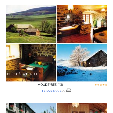
DE
50 €
À
86 €
/ NUIT
MOUDEYRES (43)
Le Moulinou
- 5