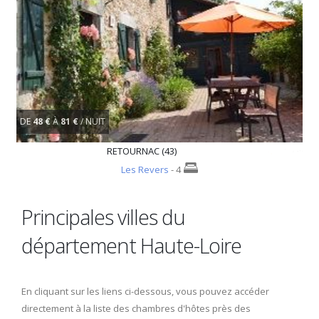
DE
48 €
À
81 €
/ NUIT
RETOURNAC (43)
Les Revers
- 4
Principales villes du
département Haute-Loire
En cliquant sur les liens ci-dessous, vous pouvez accéder
directement à la liste des chambres d'hôtes près des