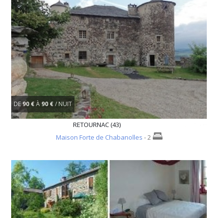
DE
90 €
À
90 €
/ NUIT
RETOURNAC (43)
Maison Forte de Chabanolles
- 2