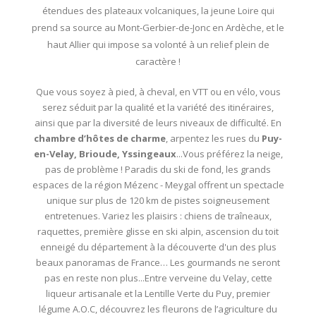
étendues des plateaux volcaniques, la jeune Loire qui
prend sa source au Mont-Gerbier-de-Jonc en Ardèche, et le
haut Allier qui impose sa volonté à un relief plein de
caractère !
Que vous soyez à pied, à cheval, en VTT ou en vélo, vous
serez séduit par la qualité et la variété des itinéraires,
ainsi que par la diversité de leurs niveaux de difficulté. En
chambre d’hôtes de charme
, arpentez les rues du
Puy-
en-Velay, Brioude, Yssingeaux
...Vous préférez la neige,
pas de problème ! Paradis du ski de fond, les grands
espaces de la région Mézenc - Meygal offrent un spectacle
unique sur plus de 120 km de pistes soigneusement
entretenues. Variez les plaisirs : chiens de traîneaux,
raquettes, première glisse en ski alpin, ascension du toit
enneigé du département à la découverte d'un des plus
beaux panoramas de France… Les gourmands ne seront
pas en reste non plus...Entre verveine du Velay, cette
liqueur artisanale et la Lentille Verte du Puy, premier
légume A.O.C, découvrez les fleurons de l’agriculture du