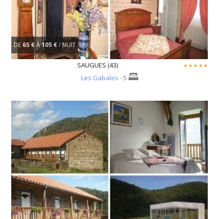
DE
65 €
À
105 €
/ NUIT
SAUGUES (43)
Les Gabales
- 5