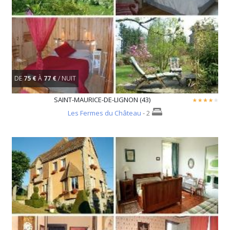
DE
75 €
À
77 €
/ NUIT
SAINT-MAURICE-DE-LIGNON (43)
Les Fermes du Château
- 2