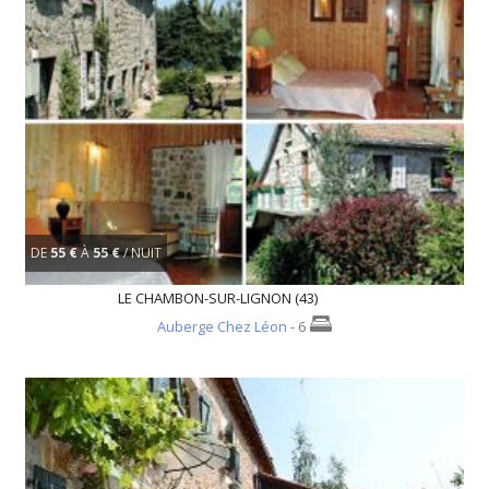
DE
55 €
À
55 €
/ NUIT
LE CHAMBON-SUR-LIGNON (43)
Auberge Chez Léon
- 6