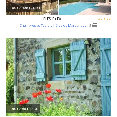
DE
55 €
À
120 €
/ NUIT
BLESLE (43)
Chambres et Table d'hôtes de Margaridou
- 5
DE
65 €
À
65 €
/ NUIT