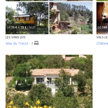
DE
75 €
À
75 €
/ NUIT
DE
165
LES VANS (07)
VALS-LE
Mas du Tracol
- 3
Châtea