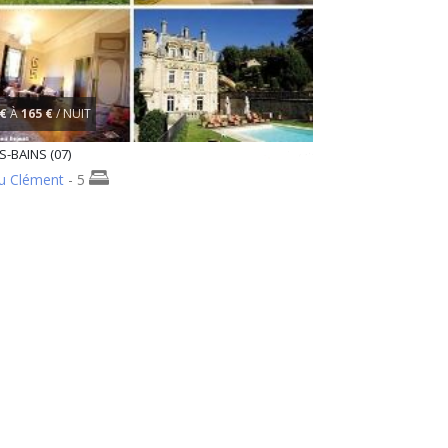
 €
À
165 €
/ NUIT
S-BAINS (07)
u Clément
- 5