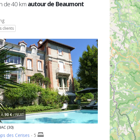
n de 40 km
autour de Beaumont
ng
s clients
À
90 €
/ NUIT
AC (30)
ps des Cerises
- 5