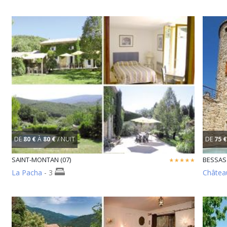
DE
80 €
À
80 €
/ NUIT
DE
75 €
SAINT-MONTAN (07)
BESSAS 
La Pacha
- 3
Châtea