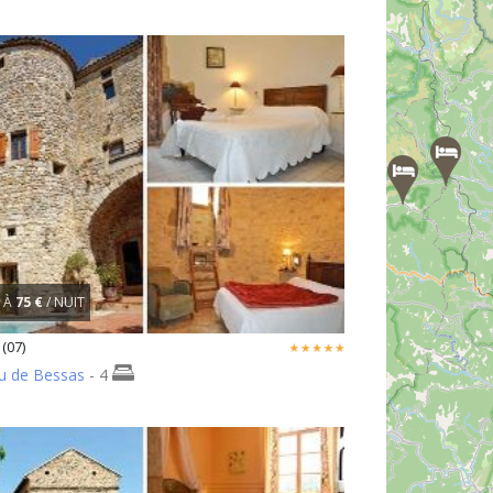
À
75 €
/ NUIT
(07)
u de Bessas
- 4