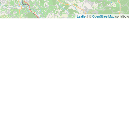
Leaflet
| ©
OpenStreetMap
contributo