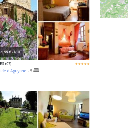
À
55 €
/ NUIT
S (07)
tide d'Aguyane
- 5