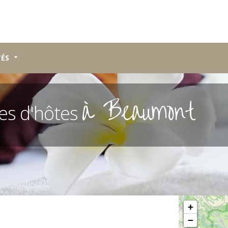
TÉS
à Beaumont
s d'hôtes
Veuillez patiente
+
−