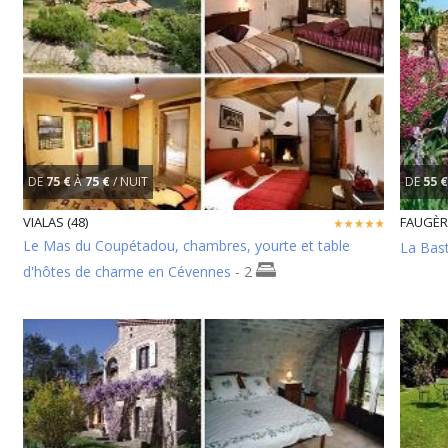
DE
75 €
À
75 €
/ NUIT
DE
55 €
VIALAS (48)
FAUGÈRE
Le Mas du Coupétadou, chambres, yourte et table
La Bas
d'hôtes de charme en Cévennes
- 2