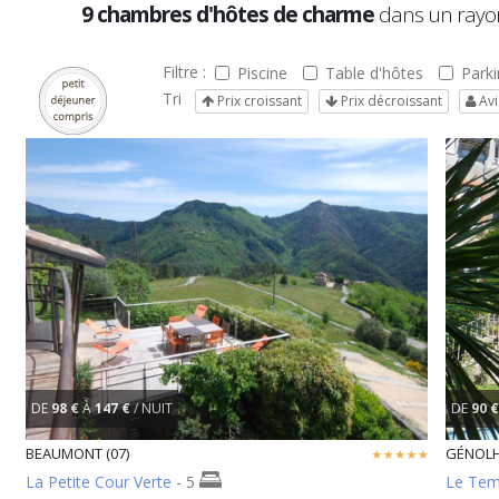
9 chambres d'hôtes de charme
dans un rayo
Filtre :
Piscine
Table d'hôtes
Parki
Tri
Prix croissant
Prix décroissant
Avi
DE
98 €
À
147 €
/ NUIT
DE
90 €
BEAUMONT (07)
GÉNOLH
La Petite Cour Verte
- 5
Le Tem