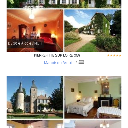
DE
50 €
À
60 €
/ NUIT
PIERREFITTE SUR LOIRE (03)
Manoir du Breuil
- 2