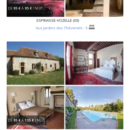
DE
95 €
À
95 €
/ NUIT
ESPINASSE-VOZELLE (03)
Aux Jardins des Thévenets
- 5
DE
95 €
À
135 €
/ NUIT