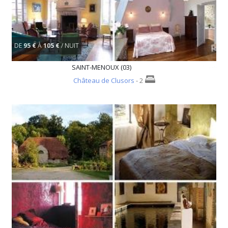
DE
95 €
À
105 €
/ NUIT
SAINT-MENOUX (03)
Château de Clusors
- 2