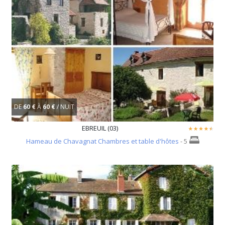
DE
60 €
À
60 €
/ NUIT
EBREUIL (03)
Hameau de Chavagnat Chambres et table d'hôtes
- 5