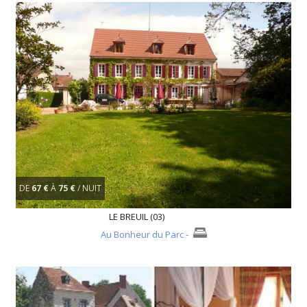
DE
67 €
À
75 €
/ NUIT
LE BREUIL (03)
Au Bonheur du Parc
-