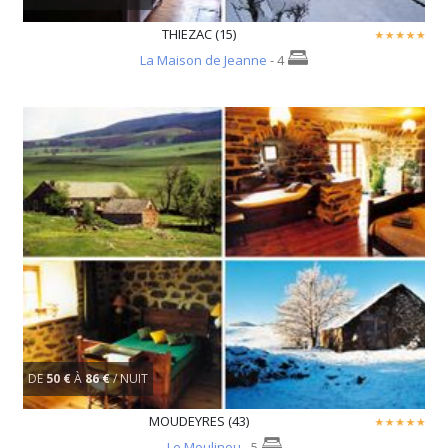
THIEZAC (15)
La Maison de Jeanne
- 4
DE
50 €
À
86 €
/ NUIT
MOUDEYRES (43)
Le Moulinou
- 5