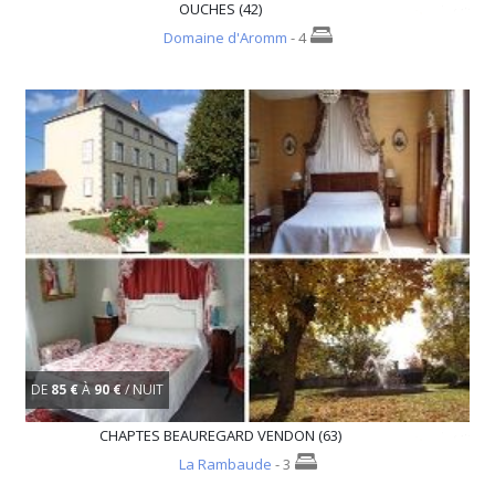
OUCHES (42)
Domaine d'Aromm
- 4
DE
85 €
À
90 €
/ NUIT
CHAPTES BEAUREGARD VENDON (63)
La Rambaude
- 3