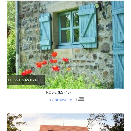
DE
65 €
À
65 €
/ NUIT
ROSIERES (43)
La Garnasette
- 3