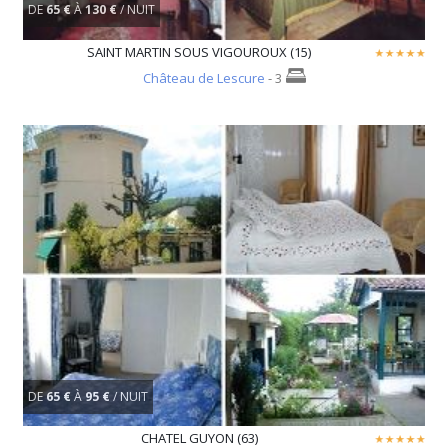
DE
65 €
À
130 €
/ NUIT
SAINT MARTIN SOUS VIGOUROUX (15)
Château de Lescure
- 3
DE
65 €
À
95 €
/ NUIT
CHATEL GUYON (63)