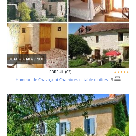
DE
60 €
À
60 €
/ NUIT
EBREUIL (03)
Hameau de Chavagnat Chambres et table d'hôtes
- 5