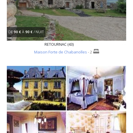
DE
90 €
À
90 €
/ NUIT
RETOURNAC (43)
Maison Forte de Chabanolles
- 2