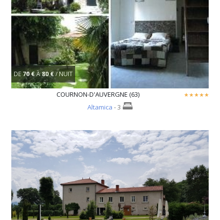
DE
70 €
À
80 €
/ NUIT
COURNON-D'AUVERGNE (63)
Altamica
- 3