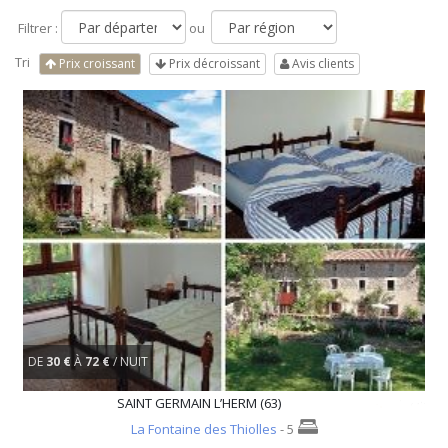
Filtrer :
ou
Tri
Prix croissant
Prix décroissant
Avis clients
DE
30 €
À
72 €
/ NUIT
SAINT GERMAIN L’HERM (63)
La Fontaine des Thiolles
- 5