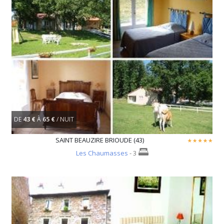
DE
43 €
À
65 €
/ NUIT
SAINT BEAUZIRE BRIOUDE (43)
Les Chaumasses
- 3