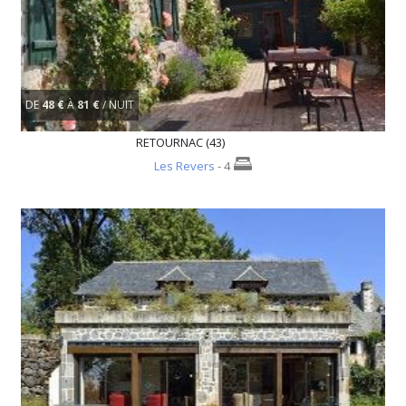
DE
48 €
À
81 €
/ NUIT
RETOURNAC (43)
Les Revers
- 4