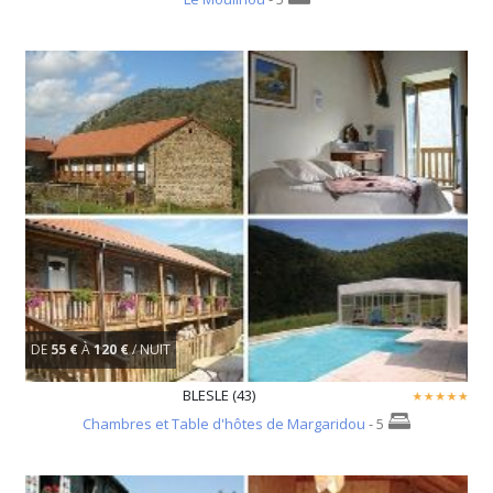
DE
55 €
À
120 €
/ NUIT
BLESLE (43)
Chambres et Table d'hôtes de Margaridou
- 5