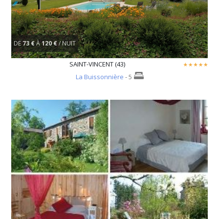
DE
73 €
À
120 €
/ NUIT
SAINT-VINCENT (43)
La Buissonnière
- 5