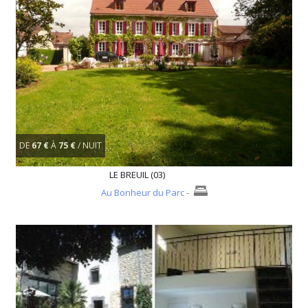
DE
67 €
À
75 €
/ NUIT
LE BREUIL (03)
Au Bonheur du Parc
-