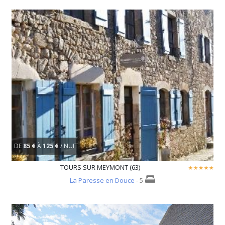
DE
85 €
À
125 €
/ NUIT
TOURS SUR MEYMONT (63)
La Paresse en Douce
- 5