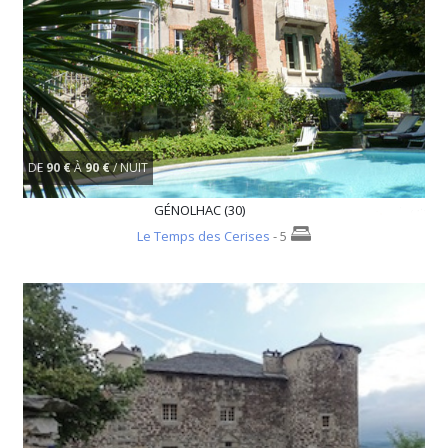
DE
90 €
À
90 €
/ NUIT
GÉNOLHAC (30)
Le Temps des Cerises
- 5