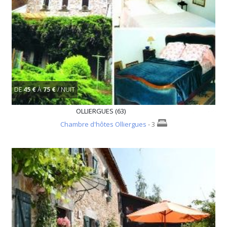
DE
45 €
À
75 €
/ NUIT
OLLIERGUES (63)
Chambre d'hôtes Olliergues
- 3