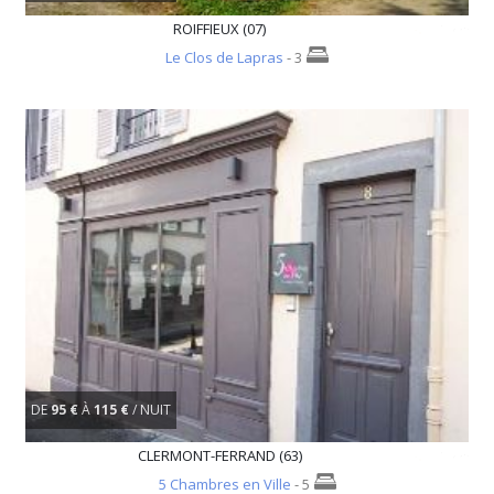
ROIFFIEUX (07)
Le Clos de Lapras
- 3
DE
95 €
À
115 €
/ NUIT
CLERMONT-FERRAND (63)
5 Chambres en Ville
- 5