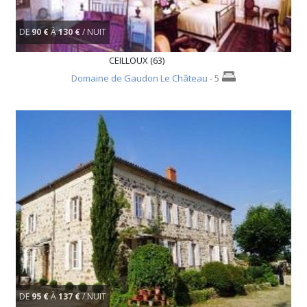
DE
90 €
À
130 €
/ NUIT
CEILLOUX (63)
Domaine de Gaudon Le Château
- 5
DE
95 €
À
137 €
/ NUIT