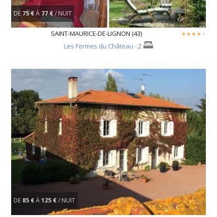
DE
75 €
À
77 €
/ NUIT
SAINT-MAURICE-DE-LIGNON (43)
Les Fermes du Château
- 2
DE
85 €
À
125 €
/ NUIT