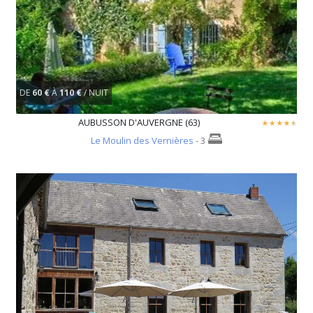
DE
60 €
À
110 €
/ NUIT
AUBUSSON D'AUVERGNE (63)
Le Moulin des Vernières
- 3