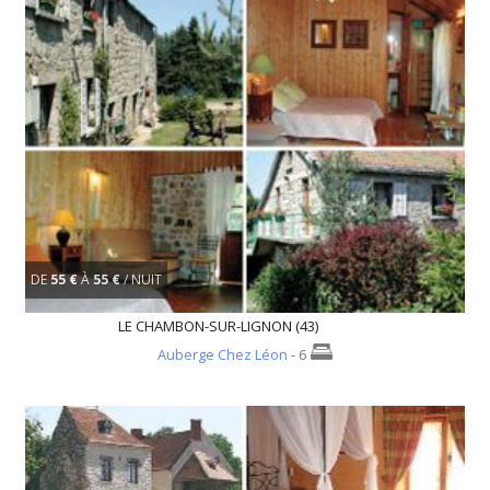
DE
55 €
À
55 €
/ NUIT
LE CHAMBON-SUR-LIGNON (43)
Auberge Chez Léon
- 6