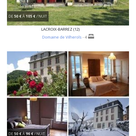
DE
50 €
À
105 €
/ NUIT
LACROIX-BARREZ (12)
Domaine de Vilherols
- 4
DE
50 €
À
96 €
/ NUIT