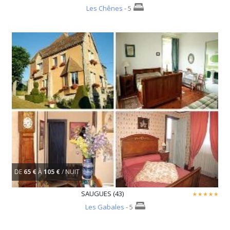
Les Chênes
- 5
DE
65 €
À
105 €
/ NUIT
SAUGUES (43)
Les Gabales
- 5