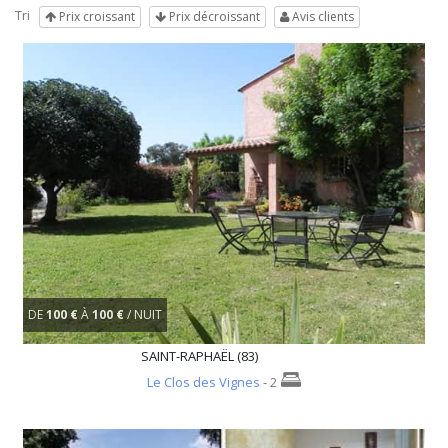
Tri
Prix croissant
Prix décroissant
Avis clients
DE
100 €
À
100 €
/ NUIT
SAINT-RAPHAËL (83)
Le Clos des Vignes
- 2